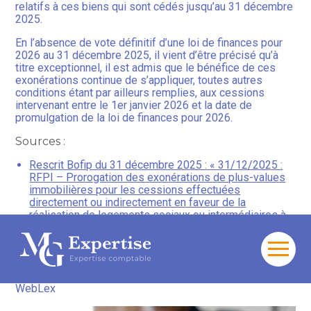
relatifs à ces biens qui sont cédés jusqu’au 31 décembre
2025.
En l’absence de vote définitif d’une loi de finances pour
2026 au 31 décembre 2025, il vient d’être précisé qu’à
titre exceptionnel, il est admis que le bénéfice de ces
exonérations continue de s’appliquer, toutes autres
conditions étant par ailleurs remplies, aux cessions
intervenant entre le 1er janvier 2026 et la date de
promulgation de la loi de finances pour 2026.
Sources :
Rescrit Bofip du 31 décembre 2025 : « 31/12/2025 :
RFPI – Prorogation des exonérations de plus-values
immobilières pour les cessions effectuées
directement ou indirectement en faveur de la
réalisation de logements sociaux ou intermédiaires à
compter du 1er janvier 2026 – Rescrit – Publication
urgente »
Aller
Vente immobilière en faveur de la réalisation de
au
logements sociaux : toujours exonérée ?
– © Copyright
contenu
WebLex