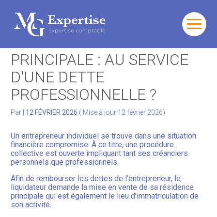
Gérer votre quotidien
Aller
au
VENTE DE LA RÉSIDENCE
contenu
Développer votre activité
PRINCIPALE : AU SERVICE
D'UNE DETTE
Gérer votre patrimoine
PROFESSIONNELLE ?
Facturation Électronique
Par
|
12 FÉVRIER 2026
( Mise à jour 12 février 2026)
Un entrepreneur individuel se trouve dans une situation
financière compromise. À ce titre, une procédure
collective est ouverte impliquant tant ses créanciers
personnels que professionnels.
Afin de rembourser les dettes de l’entrepreneur, le
liquidateur demande la mise en vente de sa résidence
principale qui est également le lieu d’immatriculation de
son activité.