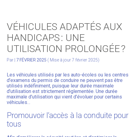
Gérer votre quotidien
VÉHICULES ADAPTÉS AUX
Développer votre activité
HANDICAPS : UNE
UTILISATION PROLONGÉE ?
Gérer votre patrimoine
Par
|
7 FÉVRIER 2025
( Mise à jour 7 février 2025)
Facturation Électronique
Les véhicules utilisés par les auto-écoles ou les centres
d’examens du permis de conduire ne peuvent pas être
utilisés indéfiniment, puisque leur durée maximale
d’utilisation est strictement réglementée. Une durée
maximale d’utilisation qui vient d’évoluer pour certains
véhicules…
Promouvoir l’accès à la conduite pour
tous