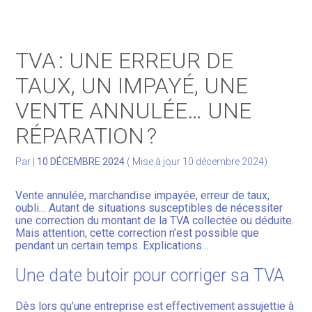
Gérer votre quotidien
TVA : UNE ERREUR DE
Développer votre activité
TAUX, UN IMPAYÉ, UNE
VENTE ANNULÉE… UNE
Gérer votre patrimoine
RÉPARATION ?
Facturation Électronique
Par
|
10 DÉCEMBRE 2024
( Mise à jour 10 décembre 2024)
Vente annulée, marchandise impayée, erreur de taux,
oubli… Autant de situations susceptibles de nécessiter
une correction du montant de la TVA collectée ou déduite.
Mais attention, cette correction n’est possible que
pendant un certain temps. Explications…
Une date butoir pour corriger sa TVA
Dès lors qu’une entreprise est effectivement assujettie à