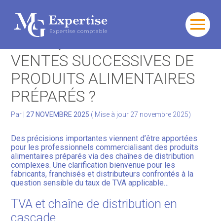
Gérer votre quotidien
Aller
au
TVA : QUEL TAUX POUR LES
contenu
Développer votre activité
VENTES SUCCESSIVES DE
PRODUITS ALIMENTAIRES
Gérer votre patrimoine
PRÉPARÉS ?
Facturation Électronique
Par
|
27 NOVEMBRE 2025
( Mise à jour 27 novembre 2025)
Des précisions importantes viennent d’être apportées
pour les professionnels commercialisant des produits
alimentaires préparés via des chaînes de distribution
complexes. Une clarification bienvenue pour les
fabricants, franchisés et distributeurs confrontés à la
question sensible du taux de TVA applicable…
TVA et chaîne de distribution en
cascade