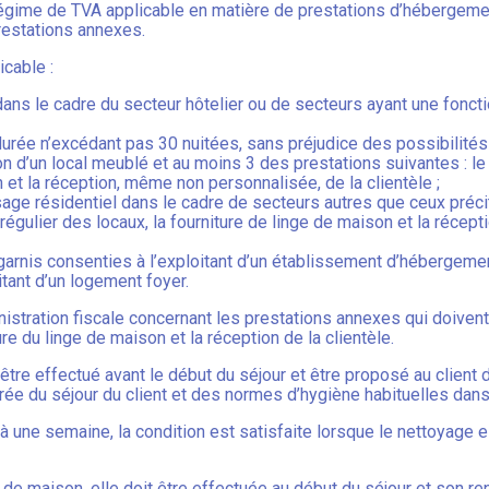
régime de TVA applicable en matière de prestations d’hébergeme
restations annexes.
icable :
ns le cadre du secteur hôtelier ou de secteurs ayant une foncti
 durée n’excédant pas 30 nuitées, sans préjudice des possibilité
n d’un local meublé et au moins 3 des prestations suivantes : le 
n et la réception, même non personnalisée, de la clientèle ;
ge résidentiel dans le cadre de secteurs autres que ceux précit
e régulier des locaux, la fourniture de linge de maison et la réce
arnis consenties à l’exploitant d’un établissement d’hébergement
itant d’un logement foyer.
istration fiscale concernant les prestations annexes qui doiven
re du linge de maison et la réception de la clientèle.
être effectué avant le début du séjour et être proposé au client 
urée du séjour du client et des normes d’hygiène habituelles dan
 à une semaine, la condition est satisfaite lorsque le nettoyage 
ge de maison, elle doit être effectuée au début du séjour et son r