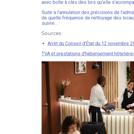
avec boîte à clés dès lors qu’elle s’accompag
Suite à l’annulation des précisions de l’adm
de quelle fréquence de nettoyage des locaux
suivre…
Sources :
Arrêt du Conseil d’État du 12 novembre 
TVA et prestations d’hébergement hôtelières e