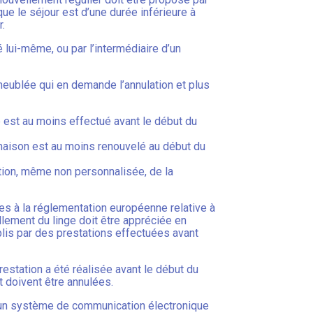
que le séjour est d’une durée inférieure à
r.
ué lui-même, ou par l’intermédiaire d’un
meublée qui en demande l’annulation et plus
e est au moins effectué avant le début du
e maison est au moins renouvelé au début du
ption, même non personnalisée, de la
res à la réglementation européenne relative à
llement du linge doit être appréciée en
plis par des prestations effectuées avant
estation a été réalisée avant le début du
t doivent être annulées.
par un système de communication électronique