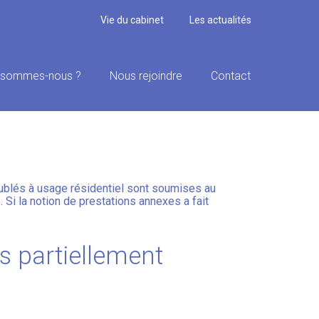
Vie du cabinet
Les actualités
 sommes-nous ?
Nous rejoindre
Contact
 ET
eublés à usage résidentiel sont soumises au
 Si la notion de prestations annexes a fait
s partiellement