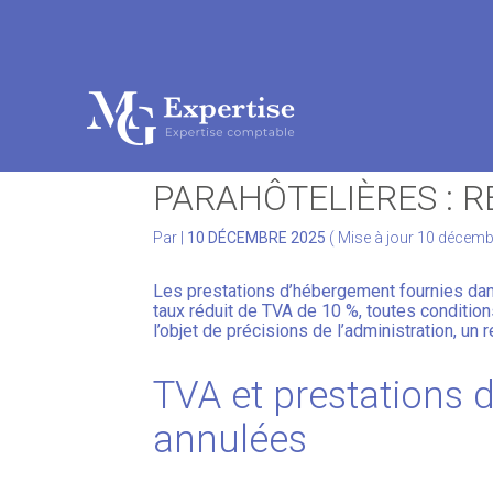
Subheader
Aller
au
TVA ET PRESTATION
contenu
PARAHÔTELIÈRES : R
Par
|
10 DÉCEMBRE 2025
( Mise à jour 10 décem
Les prestations d’hébergement fournies dan
taux réduit de TVA de 10 %, toutes condition
l’objet de précisions de l’administration, un 
TVA et prestations 
annulées