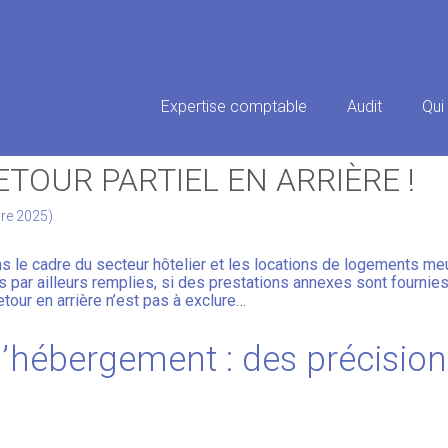
Principal
Expertise comptable
Audit
Qui
S D’HÉBERGEMENT HÔTELIÈRES
ETOUR PARTIEL EN ARRIÈRE !
bre 2025)
s le cadre du secteur hôtelier et les locations de logements m
s par ailleurs remplies, si des prestations annexes sont fournies.
retour en arrière n’est pas à exclure…
d’hébergement : des précision