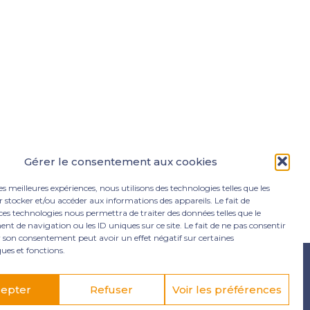
Gérer le consentement aux cookies
les meilleures expériences, nous utilisons des technologies telles que les
 stocker et/ou accéder aux informations des appareils. Le fait de
ces technologies nous permettra de traiter des données telles que le
 de navigation ou les ID uniques sur ce site. Le fait de ne pas consentir
r son consentement peut avoir un effet négatif sur certaines
ques et fonctions.
e Lamentin
05 96 50 55 00
contact@mgexpertise.fr
epter
Refuser
Voir les préférences