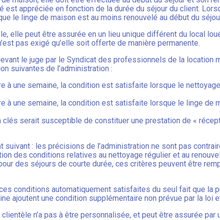
é est appréciée en fonction de la durée du séjour du client. Lors
sque le linge de maison est au moins renouvelé au début du séjou
èle, elle peut être assurée en un lieu unique différent du local lo
’est pas exigé qu’elle soit offerte de manière permanente.
evant le juge par le Syndicat des professionnels de la location 
n suivantes de l’administration :
ure à une semaine, la condition est satisfaite lorsque le nettoyag
ure à une semaine, la condition est satisfaite lorsque le linge d
à clés serait susceptible de constituer une prestation de « réce
t suivant : les précisions de l’administration ne sont pas contrai
ction des conditions relatives au nettoyage régulier et au renouve
 pour des séjours de courte durée, ces critères peuvent être rem
ces conditions automatiquement satisfaites du seul fait que la pr
ne ajoutent une condition supplémentaire non prévue par la loi e
 la clientèle n’a pas à être personnalisée, et peut être assurée 