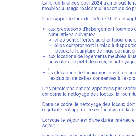
La loi de finances pour 2024 a aménagé le 
meublés à usage résidentiel assorties de p
Pour rappel, le taux de TVA de 10 % est appl
aux prestations d’hébergement fournies da
cumulatives suivantes :
elles sont offertes au client pour une
elles comprennent la mise à dispositio
locaux, la fourniture de linge de maiso
aux locations de logements meublés à usa
suivantes : le petit déjeuner, le nettoyag
;
aux locations de locaux nus, meublés ou g
l’exclusion de celles consenties à l’explo
Des précisions ont été apportées par l’admin
concerne le nettoyage des locaux, la fournitu
Dans ce cadre, le nettoyage des locaux doit 
régularité est appréciée en fonction de la d
Lorsque le séjour est d’une durée inférieure
séjour.
Par ailleurs, concernant la fourniture du lin