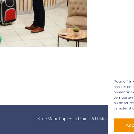
Pour offrir 
cookies pour
consentir à 
comportement
ou de retire
caractéristi
Footer
3 rue Marie Dupil – La Plaine Petit Manoir – 97232 L
Principale
Acc