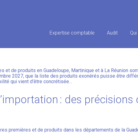
Principal
Expertise comptable
Audit
Qui
N : DU NOUVEAU POUR L’OUTR
s et de produits en Guadeloupe, Martinique et à La Réunion son
embre 2027, que la liste des produits exonérés puisse être diffé
bilité qui vient d’être concrétisée…
’importation : des précisions
ères premières et de produits dans les départements de la Guade