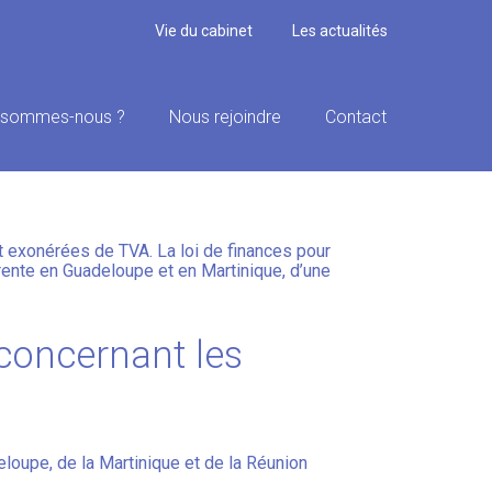
Vie du cabinet
Les actualités
 sommes-nous ?
Nous rejoindre
Contact
E-MER
t exonérées de TVA. La loi de finances pour
rente en Guadeloupe et en Martinique, d’une
 concernant les
loupe, de la Martinique et de la Réunion