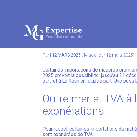
Subheader
Aller
au
TVA À L’IMPORTATIO
contenu
Par
|
12 MARS 2025
( Mise à jour 12 mars 2025)
Certaines importations de matières première
2025 prévoit la possibilité, jusqu’au 31 déc
part, et à La Réunion, d’autre part. Une possi
Outre-mer et TVA à l
exonérations
Pour rappel, certaines importations de mati
sont exonérées de TVA.