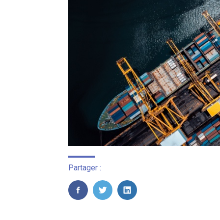
Partager :
FaceBook
Twitter
LinkedIn