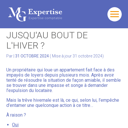
Gérer votre quotidien
Aller
au
TRÊVE HIVERNALE :
contenu
Développer votre activité
JUSQU'AU BOUT DE
L'HIVER ?
Gérer votre patrimoine
Par
|
31 OCTOBRE 2024
( Mise à jour 31 octobre 2024)
Facturation Électronique
Un propriétaire qui loue un appartement fait face à des
impayés de loyers depuis plusieurs mois. Après avoir
tenté de résoudre la situation de façon amiable, il semble
se trouver dans une impasse et songe à demander
l’expulsion du locataire.
Mais la trêve hivernale est là, ce qui, selon lui, l’empêche
d’entamer une quelconque action à ce titre…
À raison ?
Oui