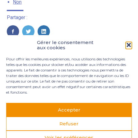
Non
Partager :
FaceBook
Twitter
LinkedIn
Gérer le consentement
aux cookies
Pour offrir les meilleures expériences, nous utilisons des technologies
telles que les cookies pour stocker et/ou accéder aux informations des
appareils. Le fait de consentir à ces technologies nous permettra de
traiter des données telles que le comportement de navigation ou les ID
uniques sur ce site. Le fait de ne pas consentir ou de retirer son
consentement peut avoir un effet négatif sur certaines caractéristiques
et fonctions.
Footer
3 rue Marie Dupil – La Plaine Petit Manoir – 97232 Le
Principale
Lamentin
Accepter
05 96 50 55 00
contact@mgexpertise.fr
Refuser
Voir les préférences