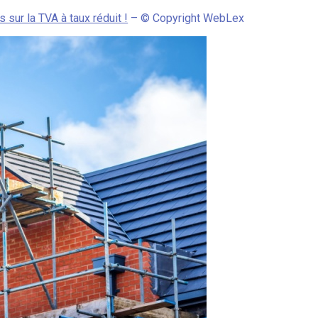
 sur la TVA à taux réduit !
– © Copyright WebLex