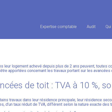
Principal
Expertise comptable
Audit
Qui
E LOGEMENT : DES PRÉCISIONS
ans leur logement achevé depuis plus de 2 ans peuvent, toutes co
’être apportées concernant les travaux portant sur les avancées 
ncées de toit : TVA à 10 %, s
ertains travaux dans leur résidence principale, leur résidence sec
s, d’un taux réduit de TVA, différent selon la nature exacte des t