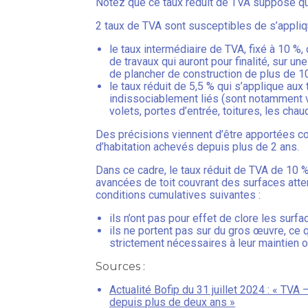
Notez que ce taux réduit de TVA suppose qu
2 taux de TVA sont susceptibles de s’appliq
le taux intermédiaire de TVA, fixé à 10 %, 
de travaux qui auront pour finalité, sur u
de plancher de construction de plus de 10
le taux réduit de 5,5 % qui s’applique aux
indissociablement liés (sont notamment vi
volets, portes d’entrée, toitures, les cha
Des précisions viennent d’être apportées co
d’habitation achevés depuis plus de 2 ans.
Dans ce cadre, le taux réduit de TVA de 10 
avancées de toit couvrant des surfaces atten
conditions cumulatives suivantes :
ils n’ont pas pour effet de clore les surf
ils ne portent pas sur du gros œuvre, ce 
strictement nécessaires à leur maintien ou
Sources :
Actualité Bofip du 31 juillet 2024 : « TVA
depuis plus de deux ans »