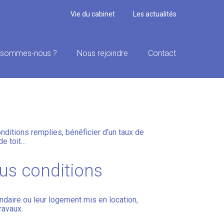
Vie du cabinet
Les actualités
 sommes-nous ?
Nous rejoindre
Contact
 SUR LA TVA À TAUX
nditions remplies, bénéficier d’un taux de
de toit…
ous conditions
ondaire ou leur logement mis en location,
ravaux.