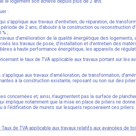
e le logement soit achevé depuis plus de 2 ans.
uer :
qui s’applique aux travaux d’entretien, de réparation, de transforma
ne période de 2 ans, d’aboutir à la construction ou reconstruction
 % ;
 travaux d’amélioration de la qualité énergétique des logements, a
sés les travaux de pose, d’installation et d’entretien des matéria
udières à haute performance énergétique, les appareils de régulati
ncernant le taux de TVA applicable aux travaux portant sur les a
% s’applique aux travaux d’amélioration, de transformation, d’am
antes à la construction existante, reposant ou non sur des pilier
aces concernées et, ainsi, n’augmentent pas la surface de planche
qui implique notamment que la mise en place de piliers ne donne
 à l’édification de murets sur lesquels reposeraient ces piliers.
 – Taux de TVA applicable aux travaux relatifs aux avancées de to