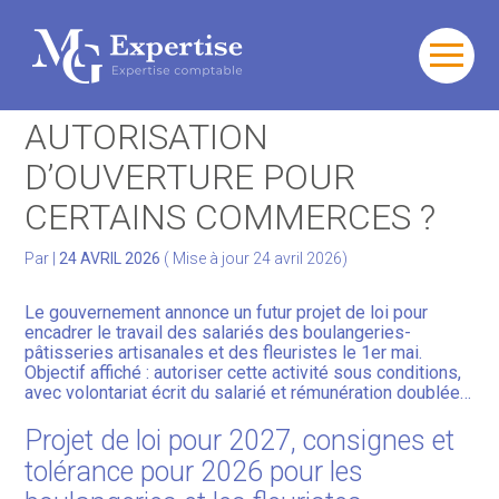
Gérer votre quotidien
Aller
au
TRAVAIL LE 1ER MAI : UNE
contenu
Développer votre activité
AUTORISATION
D’OUVERTURE POUR
Gérer votre patrimoine
CERTAINS COMMERCES ?
Facturation Électronique
Par
|
24 AVRIL 2026
( Mise à jour 24 avril 2026)
Le gouvernement annonce un futur projet de loi pour
encadrer le travail des salariés des boulangeries-
pâtisseries artisanales et des fleuristes le 1er mai.
Objectif affiché : autoriser cette activité sous conditions,
avec volontariat écrit du salarié et rémunération doublée…
Projet de loi pour 2027, consignes et
tolérance pour 2026 pour les