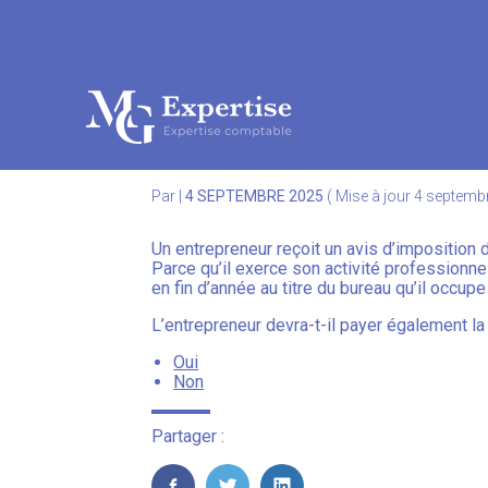
Subheader
Aller
au
TRAVAIL À DOMICILE 
contenu
Par
|
4 SEPTEMBRE 2025
( Mise à jour 4 septemb
Un entrepreneur reçoit un avis d’imposition d
Parce qu’il exerce son activité professionne
en fin d’année au titre du bureau qu’il occup
L’entrepreneur devra-t-il payer également la
Oui
Non
Partager :