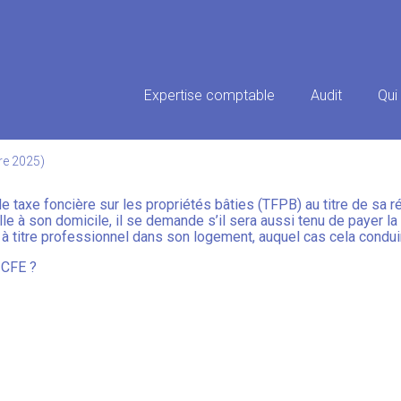
Principal
Expertise comptable
Audit
Qui
: DOUBLE PEINE FISCALE ?
re 2025)
e taxe foncière sur les propriétés bâties (TFPB) au titre de sa ré
lle à son domicile, il se demande s’il sera aussi tenu de payer l
e à titre professionnel dans son logement, auquel cas cela conduir
 CFE ?