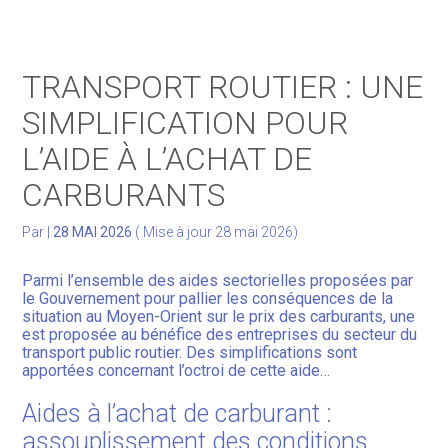
Gérer votre quotidien
TRANSPORT ROUTIER : UNE
Développer votre activité
SIMPLIFICATION POUR
L’AIDE À L’ACHAT DE
Gérer votre patrimoine
CARBURANTS
Facturation Électronique
Par
|
28 MAI 2026
( Mise à jour 28 mai 2026)
Parmi l’ensemble des aides sectorielles proposées par
le Gouvernement pour pallier les conséquences de la
situation au Moyen-Orient sur le prix des carburants, une
est proposée au bénéfice des entreprises du secteur du
transport public routier. Des simplifications sont
apportées concernant l’octroi de cette aide…
Aides à l’achat de carburant :
assouplissement des conditions