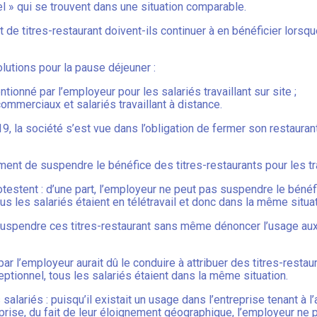
iel » qui se trouvent dans une situation comparable.
nt de titres-restaurant doivent-ils continuer à en bénéficier lorsq
lutions pour la pause déjeuner :
tionné par l’employeur pour les salariés travaillant sur site ;
commerciaux et salariés travaillant à distance.
9, la société s’est vue dans l’obligation de fermer son restaurant
nt de suspendre le bénéfice des titres-restaurants pour les tra
otestent : d’une part, l’employeur ne peut pas suspendre le bénéf
ous les salariés étaient en télétravail et donc dans la même situat
 suspendre ces titres-restaurant sans même dénoncer l’usage aux
 par l’employeur aurait dû le conduire à attribuer des titres-resta
eptionnel, tous les salariés étaient dans la même situation.
s salariés : puisqu’il existait un usage dans l’entreprise tenant à l
eprise, du fait de leur éloignement géographique, l’employeur ne