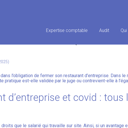
Principal
Expertise comptable
Audit
Qui
RE-RESTAURANT : QUAND L’ÉG
 2025)
dans l’obligation de fermer son restaurant d’entreprise. Dans l
tte pratique est-elle validée par le juge ou contrevient-elle à l’é
ant d’entreprise et covid : tou
roits que le salarié qui travaille sur site. Ainsi, si un avantage e