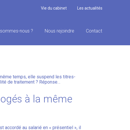
Vie du cabinet
Les actualités
 sommes-nous ?
Nous rejoindre
Contact
ALITÉ DE TRAITEMENT
e même temps, elle suspend les titres-
galité de traitement ? Réponse…
s logés à la même
st accordé au salarié en « présentiel », il