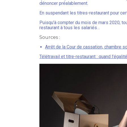
dénoncer préalablement.
En suspendant les titres-restaurant pour cert
Puisqu’à compter du mois de mars 2020, tous l
restaurant à tous les salariés…
Sources :
Arrêt de la Cour de cassation, chambre s
Télétravail et titre-restaurant : quand l’égalit