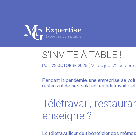
Subheader
Aller
au
TÉLÉTRAVAIL ET TIT
contenu
S’INVITE À TABLE !
Par
|
22 OCTOBRE 2025
( Mise à jour 22 octobre
Pendant la pandémie, une entreprise se voit 
restaurant de ses salariés en télétravail. Ce
Télétravail, restaur
enseigne ?
Le télétravailleur doit bénéficier des mêmes d