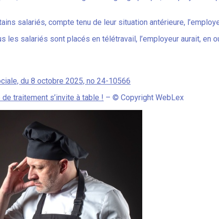
ains salariés, compte tenu de leur situation antérieure, l’employe
es salariés sont placés en télétravail, l’employeur aurait, en ou
ociale, du 8 octobre 2025, no 24-10566
é de traitement s’invite à table !
– © Copyright WebLex