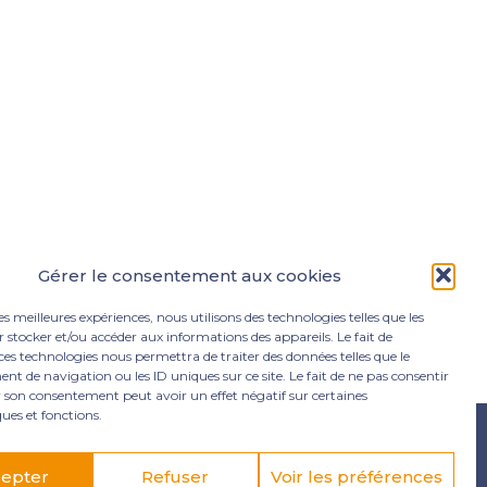
Gérer le consentement aux cookies
les meilleures expériences, nous utilisons des technologies telles que les
 stocker et/ou accéder aux informations des appareils. Le fait de
ces technologies nous permettra de traiter des données telles que le
 de navigation ou les ID uniques sur ce site. Le fait de ne pas consentir
r son consentement peut avoir un effet négatif sur certaines
ques et fonctions.
e Lamentin
05 96 50 55 00
contact@mgexpertise.fr
epter
Refuser
Voir les préférences