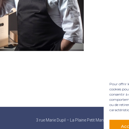
Pour offrir 
cookies pour
consentir à 
comportement
ou de retire
caractéristi
Footer
3 rue Marie Dupil – La Plaine Petit Manoir – 97232 L
Principale
Acc