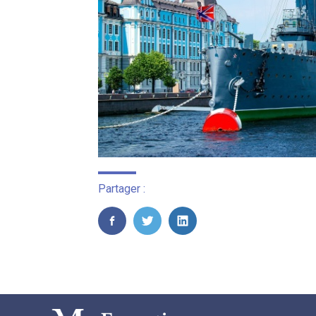
Partager :
FaceBook
Twitter
LinkedIn