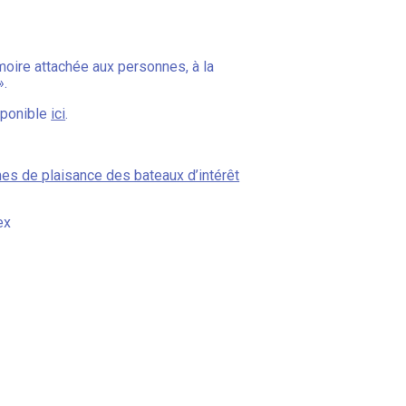
moire attachée aux personnes, à la
».
isponible
ici
.
mes de plaisance des bateaux d’intérêt
ex