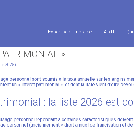
Principal
Expertise comptable
Audit
Qui
S MARITIMES : UNE EXCEPTION
PATRIMONIAL »
bre 2025)
usage personnel sont soumis à la taxe annuelle sur les engins m
ent un « intérêt patrimonial », et dont la liste vient d’être dévo
trimonial : la liste 2026 est 
 usage personnel répondant à certaines caractéristiques doivent s
ge personnel (anciennement « droit annuel de francisation et de