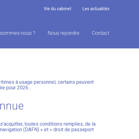
Vie du cabinet
Les actualités
 sommes-nous ?
Nous rejoindre
Contact
 POUR LES «
aritimes à usage personnel, certains peuvent
ilée pour 2026…
connue
’acquitter, toutes conditions remplies, de la
 navigation (DAFN) » et « droit de passeport