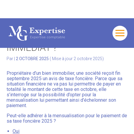
Gérer votre quotidien
TAXE FONCIÈRE : UNE
Développer votre activité
MENSUALISATION À EFFET
Aller
au
IMMÉDIAT ?
contenu
Gérer votre patrimoine
Par
|
2 OCTOBRE 2025
( Mise à jour 2 octobre 2025)
Facturation Électronique
Propriétaire d’un bien immobilier, une société reçoit fin
septembre 2025 un avis de taxe foncière. Parce que sa
situation financière ne va pas lui permettre de payer en
totalité le montant de cette taxe en octobre, elle
s’interroge sur la possibilité d’opter pour la
mensualisation lui permettant ainsi d’échelonner son
paiement.
Peut-elle adhérer à la mensualisation pour le paiement de
sa taxe foncière 2025 ?
Oui