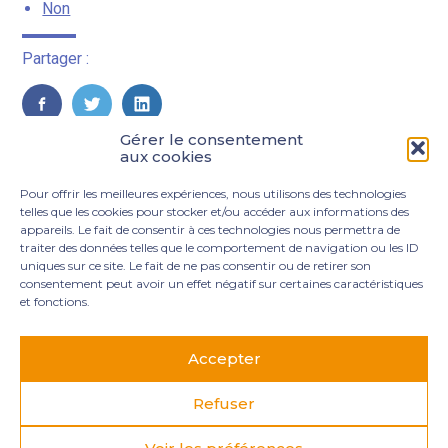
Non
Partager :
FaceBook
Twitter
LinkedIn
Gérer le consentement
aux cookies
Pour offrir les meilleures expériences, nous utilisons des technologies
telles que les cookies pour stocker et/ou accéder aux informations des
appareils. Le fait de consentir à ces technologies nous permettra de
traiter des données telles que le comportement de navigation ou les ID
uniques sur ce site. Le fait de ne pas consentir ou de retirer son
consentement peut avoir un effet négatif sur certaines caractéristiques
et fonctions.
Footer
3 rue Marie Dupil – La Plaine Petit Manoir – 97232 Le
Principale
Lamentin
Accepter
05 96 50 55 00
contact@mgexpertise.fr
Refuser