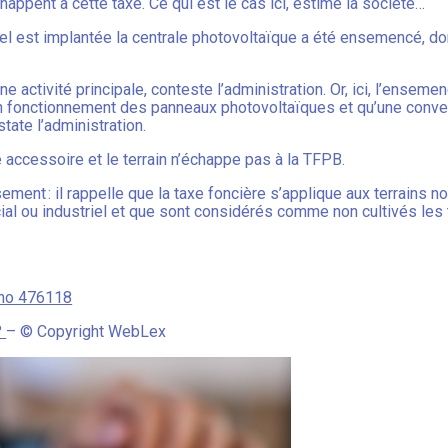
échappent à cette taxe. Ce qui est le cas ici, estime la société…
quel est implantée la centrale photovoltaïque a été ensemencé, donc
ne activité principale, conteste l’administration. Or, ici, l’ensem
on fonctionnement des panneaux photovoltaïques et qu’une conven
state l’administration.
té accessoire et le terrain n’échappe pas à la TFPB.
ement : il rappelle que la taxe foncière s’applique aux terrains 
l ou industriel et que sont considérés comme non cultivés les te
, no 476118
?
– © Copyright WebLex