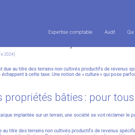
Principal
Expertise comptable
Audit
Qui
ES TERRAINS : ÇA SE CULTIVE 
re 2024)
st due au titre des terrains non cultivés productifs de revenus 
és échappent à cette taxe. Une notion de « culture » qui pose parfoi
 propriétés bâties : pour tous 
aïque implantée sur un terrain, une société se voit réclamer le p
ue au titre des terrains non cultivés productifs de revenus spéci