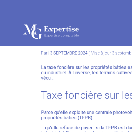
Subheader
Aller
au
TAXE FONCIÈRE SUR L
contenu
Par
|
3 SEPTEMBRE 2024
( Mise à jour 3 septemb
La taxe foncière sur les propriétés bâties e
ou industriel. À l’inverse, les terrains cultiv
vécu…
Taxe foncière sur les
Parce qu’elle exploite une centrale photovolt
propriétés bâties (TFPB)…
… qu’elle refuse de payer : si la TFPB est d