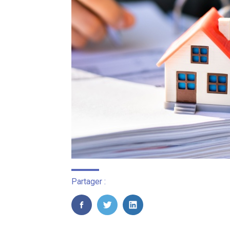
Partager :
FaceBook
Twitter
LinkedIn