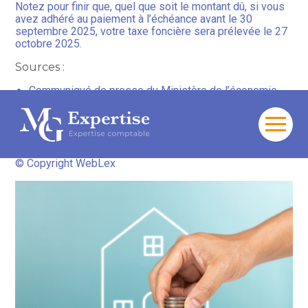
Notez pour finir que, quel que soit le montant dû, si vous
avez adhéré au paiement à l’échéance avant le 30
septembre 2025, votre taxe foncière sera prélevée le 27
octobre 2025.
Sources :
Communiqué de presse du Ministère de l’économie,
des finances et de la souveraineté industrielle et
numérique du 29 septembre 2025, no 893 : « Le
paiement de vos taxes foncières 2025 »
Aller
au
Taxe foncière 2025 : dernière ligne droite pour payer !
–
contenu
© Copyright WebLex