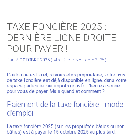
Gérer votre quotidien
TAXE FONCIÈRE 2025 :
Développer votre activité
DERNIÈRE LIGNE DROITE
POUR PAYER !
Gérer votre patrimoine
Par
|
8 OCTOBRE 2025
( Mise à jour 8 octobre 2025)
Facturation Électronique
L’automne est là et, si vous êtes propriétaire, votre avis
de taxe foncière est déjà disponible en ligne, dans votre
espace particulier sur impots.gouv.fr. L’heure a sonné
pour vous de payer. Mais quand et comment ?
Paiement de la taxe foncière : mode
d’emploi
La taxe foncière 2025 (sur les propriétés bâties ou non
bâties) est à payer le 15 octobre 2025 au plus tard.