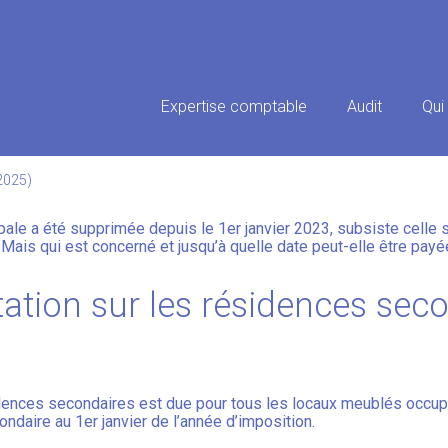
Principal
Expertise comptable
Audit
Qui
SUR LES RÉSIDENCES SECONDAI
 2025)
ncipale a été supprimée depuis le 1er janvier 2023, subsiste cell
. Mais qui est concerné et jusqu’à quelle date peut-elle être pa
tation sur les résidences seco
sidences secondaires est due pour tous les locaux meublés occupés
ondaire au 1er janvier de l’année d’imposition.