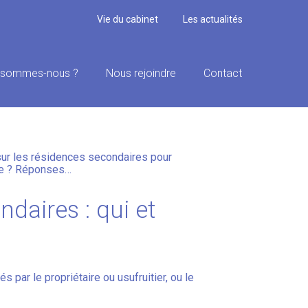
Vie du cabinet
Les actualités
 sommes-nous ?
Nous rejoindre
Contact
RES : À PAYER ?
e sur les résidences secondaires pour
yée ? Réponses…
ndaires : qui et
 par le propriétaire ou usufruitier, ou le