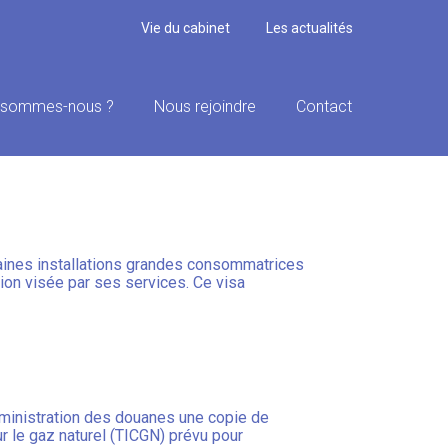
Vie du cabinet
Les actualités
 sommes-nous ?
Nous rejoindre
Contact
ION SUR LE GAZ
rtaines installations grandes consommatrices
tion visée par ses services. Ce visa
administration des douanes une copie de
ur le gaz naturel (TICGN) prévu pour