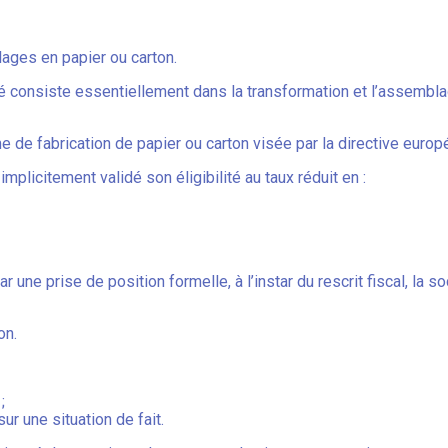
lages en papier ou carton.
iété consiste essentiellement dans la transformation et l’assemb
me de fabrication de papier ou carton visée par la directive europ
implicitement validé son éligibilité au taux réduit en :
 par une prise de position formelle, à l’instar du rescrit fiscal, la
on.
;
ur une situation de fait.