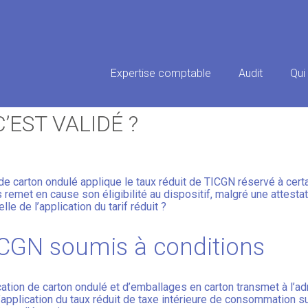
Principal
Expertise comptable
Audit
Qui
XE INTÉRIEURE DE CONSOMMAT
’EST VALIDÉ ?
 de carton ondulé applique le taux réduit de TICGN réservé à ce
 remet en cause son éligibilité au dispositif, malgré une attesta
lle de l’application du tarif réduit ?
ICGN soumis à conditions
ication de carton ondulé et d’emballages en carton transmet à l’
 l’application du taux réduit de taxe intérieure de consommation s