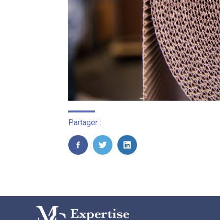
Partager :
FaceBook
Twitter
LinkedIn