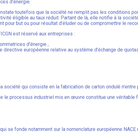
ces d’énergie.
onstate toutefois que la société ne remplit pas les conditions pour
ivité éligible au taux réduit. Partant de là, elle notifie à la socié
yant pour but ou pour résultat d’éluder ou de compromettre le rec
e TICGN est réservé aux entreprises :
sommatrices d’énergie ;
e directive européenne relative au système d’échange de quotas
r la société qui consiste en la fabrication de carton ondulé n’entr
que le processus industriel mis en œuvre constitue une véritable f
 qui se fonde notamment sur la nomenclature européenne NACE e