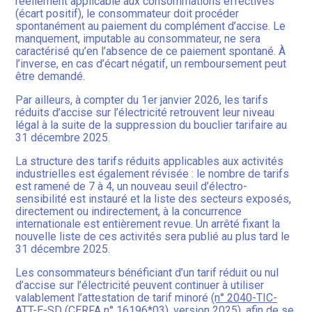
réellement applicable aux consommations effectives
(écart positif), le consommateur doit procéder
spontanément au paiement du complément d’accise. Le
manquement, imputable au consommateur, ne sera
caractérisé qu’en l’absence de ce paiement spontané. À
l’inverse, en cas d’écart négatif, un remboursement peut
être demandé.
Par ailleurs, à compter du 1er janvier 2026, les tarifs
réduits d’accise sur l’électricité retrouvent leur niveau
légal à la suite de la suppression du bouclier tarifaire au
31 décembre 2025.
La structure des tarifs réduits applicables aux activités
industrielles est également révisée : le nombre de tarifs
est ramené de 7 à 4, un nouveau seuil d’électro-
sensibilité est instauré et la liste des secteurs exposés,
directement ou indirectement, à la concurrence
internationale est entièrement revue. Un arrêté fixant la
nouvelle liste de ces activités sera publié au plus tard le
31 décembre 2025.
Les consommateurs bénéficiant d’un tarif réduit ou nul
d’accise sur l’électricité peuvent continuer à utiliser
valablement l’attestation de tarif minoré
(n° 2040-TIC-
ATT-E-SD (CERFA n° 16196*03)
, version 2025), afin de se