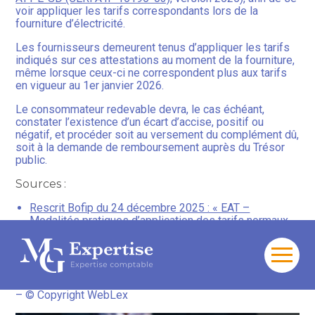
voir appliquer les tarifs correspondants lors de la
fourniture d’électricité.
Les fournisseurs demeurent tenus d’appliquer les tarifs
indiqués sur ces attestations au moment de la fourniture,
même lorsque ceux-ci ne correspondent plus aux tarifs
en vigueur au 1er janvier 2026.
Le consommateur redevable devra, le cas échéant,
constater l’existence d’un écart d’accise, positif ou
négatif, et procéder soit au versement du complément dû,
soit à la demande de remboursement auprès du Trésor
public.
Sources :
Rescrit Bofip du 24 décembre 2025 : « EAT –
Modalités pratiques d’application des tarifs normaux
et réduits d’accise sur l’électricité à compter du 1er
janvier 2026 en l’absence d’adoption du projet de loi
de finances initiale pour 2026 »
Aller
au
Tarifs d’accise sur l’électricité : quoi de neuf pour 2026 ?
contenu
– © Copyright WebLex