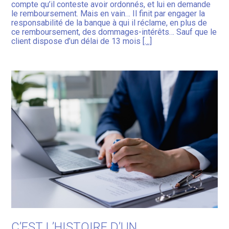
compte qu’il conteste avoir ordonnés, et lui en demande
le remboursement. Mais en vain… Il finit par engager la
responsabilité de la banque à qui il réclame, en plus de
ce remboursement, des dommages-intérêts… Sauf que le
client dispose d’un délai de 13 mois
[…]
C’EST L’HISTOIRE D’UN