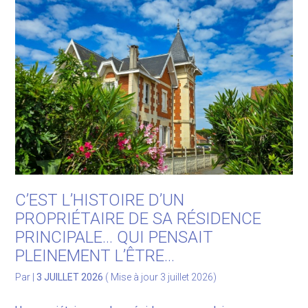
C’EST L’HISTOIRE D’UN
PROPRIÉTAIRE DE SA RÉSIDENCE
PRINCIPALE… QUI PENSAIT
PLEINEMENT L’ÊTRE…
Par
|
3 JUILLET 2026
( Mise à jour 3 juillet 2026)