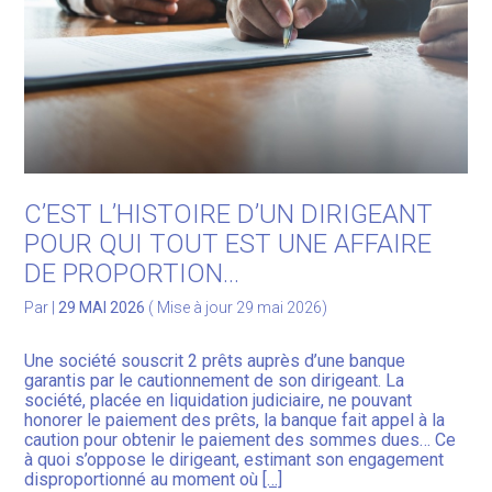
C’EST L’HISTOIRE D’UN DIRIGEANT
POUR QUI TOUT EST UNE AFFAIRE
DE PROPORTION…
Par
|
29 MAI 2026
( Mise à jour 29 mai 2026)
Une société souscrit 2 prêts auprès d’une banque
garantis par le cautionnement de son dirigeant. La
société, placée en liquidation judiciaire, ne pouvant
honorer le paiement des prêts, la banque fait appel à la
caution pour obtenir le paiement des sommes dues… Ce
à quoi s’oppose le dirigeant, estimant son engagement
disproportionné au moment où
[…]