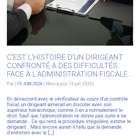
C’EST L’HISTOIRE D’UN DIRIGEANT
CONFRONTÉ À DES DIFFICULTÉS
FACE À L’ADMINISTRATION FISCALE…
Par
|
19 JUIN 2026
( Mise à jour 19 juin 2026)
En désaccord avec le vérificateur au cours d’un contrôle
fiscal, un dirigeant aimerait en discuter avec son
supérieur hiérarchique, comme il en a normalement le
droit. Sauf que l’administration ne donne pas suite à sa
demande… Ce qui rend la procédure irrégulière, estime le
dirigeant… Mais encore aurait-il fallu que la demande
d’entretien avec le
[…]