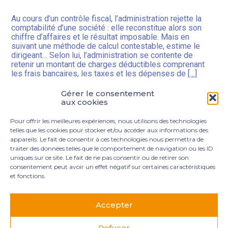
Au cours d’un contrôle fiscal, l’administration rejette la
comptabilité d’une société : elle reconstitue alors son
chiffre d’affaires et le résultat imposable. Mais en
suivant une méthode de calcul contestable, estime le
dirigeant… Selon lui, l’administration se contente de
retenir un montant de charges déductibles comprenant
les frais bancaires, les taxes et les dépenses de
[…]
Gérer le consentement
aux cookies
Navigation
1
2
…
16
>
actualités
Pour offrir les meilleures expériences, nous utilisons des technologies
telles que les cookies pour stocker et/ou accéder aux informations des
appareils. Le fait de consentir à ces technologies nous permettra de
traiter des données telles que le comportement de navigation ou les ID
uniques sur ce site. Le fait de ne pas consentir ou de retirer son
consentement peut avoir un effet négatif sur certaines caractéristiques
et fonctions.
Footer
3 rue Marie Dupil – La Plaine Petit Manoir – 97232 Le
Principale
Lamentin
Accepter
05 96 50 55 00
contact@mgexpertise.fr
Refuser