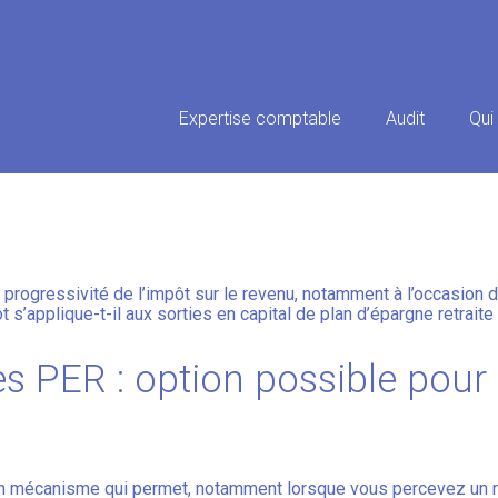
Principal
Expertise comptable
Audit
Qui
T : MÊME POUR LES SORTIES 
 progressivité de l’impôt sur le revenu, notamment à l’occasion 
 s’applique-t-il aux sorties en capital de plan d’épargne retrai
es PER : option possible pour
un mécanisme qui permet, notamment lorsque vous percevez un 