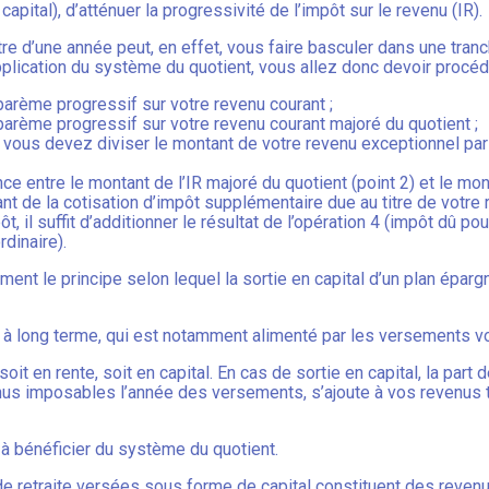
pital), d’atténuer la progressivité de l’impôt sur le revenu (IR).
re d’une année peut, en effet, vous faire basculer dans une tranc
plication du système du quotient, vous allez donc devoir procéde
u barème progressif sur votre revenu courant ;
u barème progressif sur votre revenu courant majoré du quotient ;
, vous devez diviser le montant de votre revenu exceptionnel par 
ce entre le montant de l’IR majoré du quotient (point 2) et le monta
t de la cotisation d’impôt supplémentaire due au titre de votre 
ôt, il suffit d’additionner le résultat de l’opération 4 (impôt dû po
rdinaire).
ement le principe selon lequel la sortie en capital d’un plan épar
 à long terme, qui est notamment alimenté par les versements vol
it en rente, soit en capital. En cas de sortie en capital, la par
nus imposables l’année des versements, s’ajoute à vos revenus ta
r à bénéficier du système du quotient.
 de retraite versées sous forme de capital constituent des revenu