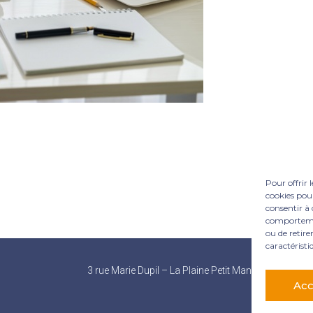
Pour offrir 
cookies pour
consentir à 
comportement
ou de retire
caractéristi
Footer
3 rue Marie Dupil – La Plaine Petit Manoir – 97232 L
Principale
Acc