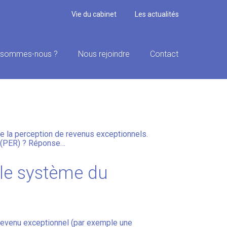
Vie du cabinet
Les actualités
 sommes-nous ?
Nous rejoindre
Contact
EN CAPITAL DES PER
de la perception de revenus exceptionnels.
te (PER) ? Réponse…
 le système du
revenu exceptionnel (par exemple une