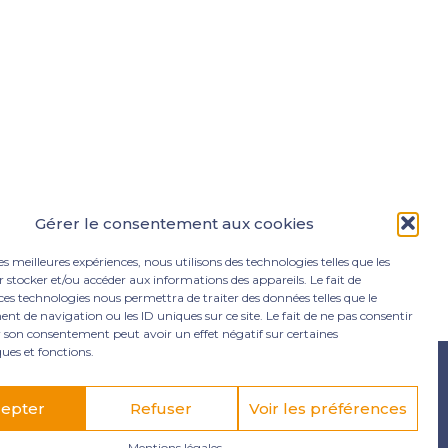
Gérer le consentement aux cookies
les meilleures expériences, nous utilisons des technologies telles que les
 stocker et/ou accéder aux informations des appareils. Le fait de
ces technologies nous permettra de traiter des données telles que le
 de navigation ou les ID uniques sur ce site. Le fait de ne pas consentir
r son consentement peut avoir un effet négatif sur certaines
ques et fonctions.
e Lamentin
05 96 50 55 00
contact@mgexpertise.fr
epter
Refuser
Voir les préférences
Mentions légales