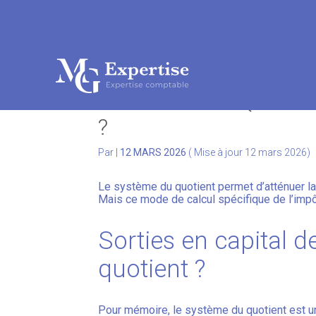
Subheader
Aller
au
SYSTÈME DU QUOTIEN
contenu
?
Par
|
12 MARS 2026
( Mise à jour 12 mars 2026)
Le système du quotient permet d’atténuer la
Mais ce mode de calcul spécifique de l’impôt
Sorties en capital d
quotient ?
Pour mémoire, le système du quotient est 