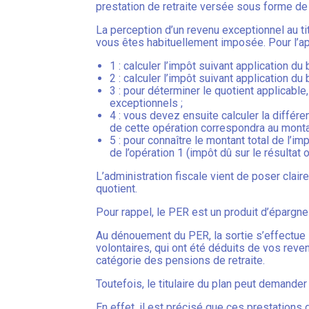
prestation de retraite versée sous forme de ca
La perception d’un revenu exceptionnel au tit
vous êtes habituellement imposée. Pour l’ap
1 : calculer l’impôt suivant application d
2 : calculer l’impôt suivant application d
3 : pour déterminer le quotient applicable
exceptionnels ;
4 : vous devez ensuite calculer la différen
de cette opération correspondra au montan
5 : pour connaître le montant total de l’imp
de l’opération 1 (impôt dû sur le résultat o
L’administration fiscale vient de poser clair
quotient.
Pour rappel, le PER est un produit d’épargne
Au dénouement du PER, la sortie s’effectue so
volontaires, qui ont été déduits de vos reve
catégorie des pensions de retraite.
Toutefois, le titulaire du plan peut demande
En effet, il est précisé que ces prestations