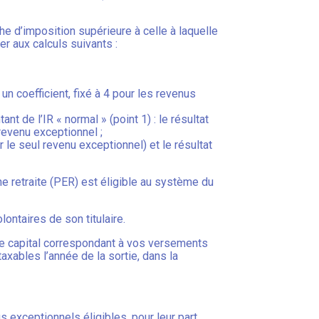
he d’imposition supérieure à celle à laquelle
r aux calculs suivants :
un coefficient, fixé à 4 pour les revenus
nt de l’IR « normal » (point 1) : le résultat
revenu exceptionnel ;
ur le seul revenu exceptionnel) et le résultat
gne retraite (PER) est éligible au système du
ontaires de son titulaire.
t de capital correspondant à vos versements
xables l’année de la sortie, dans la
s exceptionnels éligibles, pour leur part