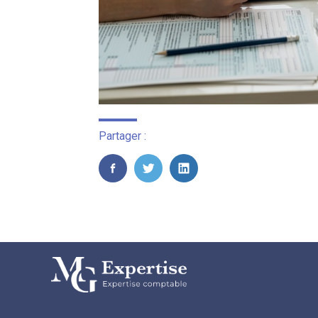
Partager :
FaceBook
Twitter
LinkedIn