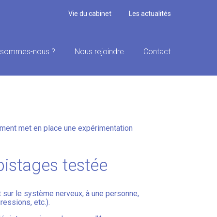
Vie du cabinet
Les actualités
 sommes-nous ?
Nous rejoindre
Contact
POUR UNE DÉTECTION
nement met en place une expérimentation
pistages testée
t sur le système nerveux, à une personne,
ressions, etc.).