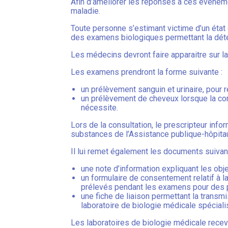
Afin d’améliorer les réponses à ces évèneme
maladie.
Toute personne s’estimant victime d’un état
des examens biologiques permettant la détec
Les médecins devront faire apparaitre sur la
Les examens prendront la forme suivante :
un prélèvement sanguin et urinaire, pour
un prélèvement de cheveux lorsque la consul
nécessite.
Lors de la consultation, le prescripteur info
substances de l’Assistance publique-hôpita
Il lui remet également les documents suivan
une note d’information expliquant les obj
un formulaire de consentement relatif à 
prélevés pendant les examens pour des p
une fiche de liaison permettant la transm
laboratoire de biologie médicale spéciali
Les laboratoires de biologie médicale rece