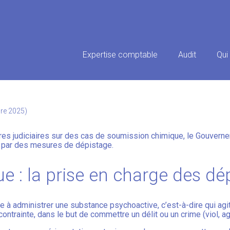
Principal
Expertise comptable
Audit
Qui
UE : UNE EXPÉRIMENTATION 
bre 2025)
aires judiciaires sur des cas de soumission chimique, le Gouver
as par des mesures de dépistage.
 : la prise en charge des dé
e à administrer une substance psychoactive, c’est-à-dire qui agi
ontrainte, dans le but de commettre un délit ou un crime (viol, ag