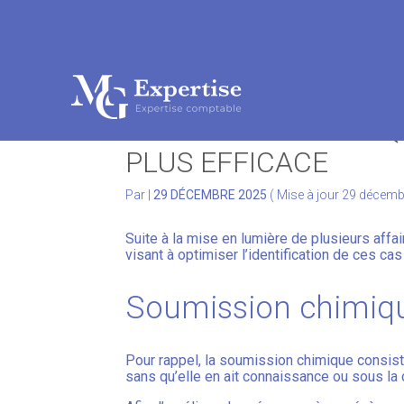
Subheader
Aller
au
SOUMISSION CHIMIQ
contenu
PLUS EFFICACE
Par
|
29 DÉCEMBRE 2025
( Mise à jour 29 décem
Suite à la mise en lumière de plusieurs aff
visant à optimiser l’identification de ces c
Soumission chimique
Pour rappel, la soumission chimique consist
sans qu’elle en ait connaissance ou sous la c