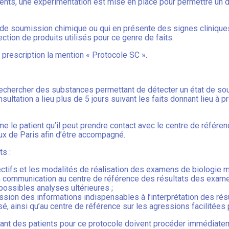
nts, une expérimentation est mise en place pour permettre un d
 de soumission chimique ou qui en présente des signes cliniques
tion de produits utilisés pour ce genre de faits.
 prescription la mention « Protocole SC ».
 rechercher des substances permettant de détecter un état de so
tation a lieu plus de 5 jours suivant les faits donnant lieu à pre
rme le patient qu’il peut prendre contact avec le centre de référe
ux de Paris afin d’être accompagné.
ts :
ectifs et les modalités de réalisation des examens de biologie m
la communication au centre de référence des résultats des exame
ossibles analyses ultérieures ;
ission des informations indispensables à l’interprétation des r
sé, ainsi qu’au centre de référence sur les agressions facilitées
vant des patients pour ce protocole doivent procéder immédiate