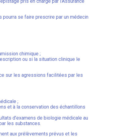
épistage pris en charge par l’Assurance
 pourra se faire prescrire par un médecin
umission chimique ;
scription ou si la situation clinique le
nce sur les agressions facilitées par les
édicale ;
ns et à la conservation des échantillons
ésultats d’examens de biologie médicale au
 par les substances.
ment aux prélèvements prévus et les