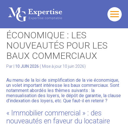
Gérer votre quotidien
Aller
au
SIMPLIFICATION DE LA VIE
contenu
Développer votre activité
ÉCONOMIQUE : LES
NOUVEAUTÉS POUR LES
Gérer votre patrimoine
BAUX COMMERCIAUX
Facturation Électronique
Par
|
10 JUIN 2026
( Mise à jour 10 juin 2026)
Au menu de la loi de simplification de la vie économique,
un volet important intéresse les baux commerciaux. Sont
notamment abordés les thèmes suivants : la
mensualisation des loyers, le dépôt de garantie, la clause
d’indexation des loyers, etc. Que faut-il en retenir ?
« Immobilier commercial » : des
nouveautés en faveur du locataire