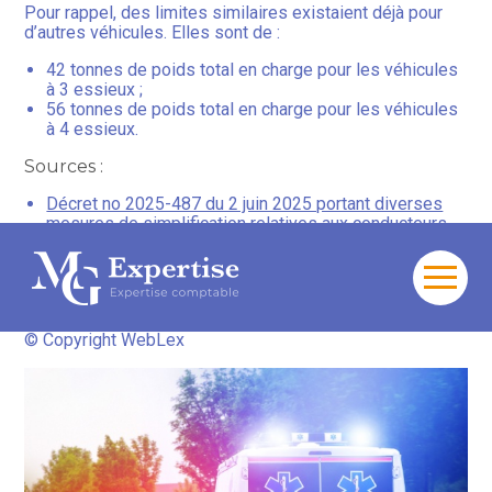
Pour rappel, des limites similaires existaient déjà pour
d’autres véhicules. Elles sont de :
42 tonnes de poids total en charge pour les véhicules
à 3 essieux ;
56 tonnes de poids total en charge pour les véhicules
à 4 essieux.
Sources :
Décret no 2025-487 du 2 juin 2025 portant diverses
mesures de simplification relatives aux conducteurs
d’ambulances et aux véhicules des services
d’incendie et de secours et des formations militaires
de la sécurité civile
Aller
au
Sécurité civile : faciliter l’intervention des conducteurs
–
contenu
© Copyright WebLex