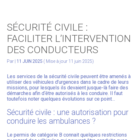
Gérer votre quotidien
SÉCURITÉ CIVILE :
Développer votre activité
FACILITER L’INTERVENTION
DES CONDUCTEURS
Gérer votre patrimoine
Par
|
11 JUIN 2025
( Mise à jour 11 juin 2025)
Facturation Électronique
Les services de la sécurité civile peuvent être amenés à
utiliser des véhicules d’urgences dans le cadre de leurs
missions, pour lesquels ils devaient jusque-là faire des
démarches afin d‘être autorisés à les conduire. Il faut
toutefois noter quelques évolutions sur ce point…
Sécurité civile : une autorisation pour
conduire les ambulances ?
Le permis de catégorie B connait quelques restrictions