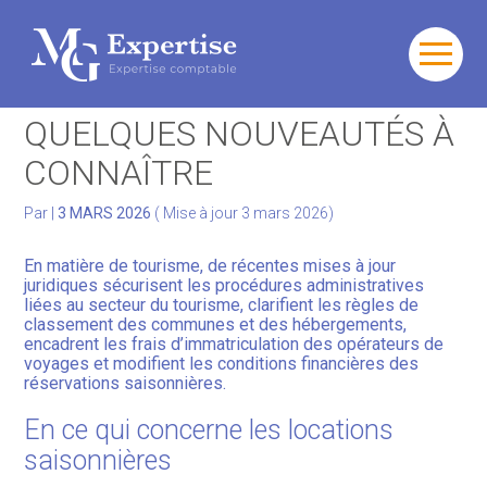
Gérer votre quotidien
Aller
au
SECTEUR DU TOURISME :
contenu
Développer votre activité
QUELQUES NOUVEAUTÉS À
CONNAÎTRE
Gérer votre patrimoine
Par
|
3 MARS 2026
( Mise à jour 3 mars 2026)
Facturation Électronique
En matière de tourisme, de récentes mises à jour
juridiques sécurisent les procédures administratives
liées au secteur du tourisme, clarifient les règles de
classement des communes et des hébergements,
encadrent les frais d’immatriculation des opérateurs de
voyages et modifient les conditions financières des
réservations saisonnières.
En ce qui concerne les locations
saisonnières