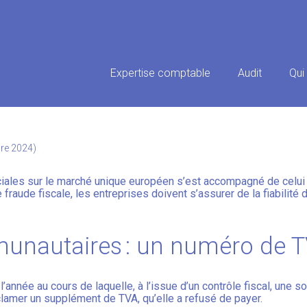
Principal
Expertise comptable
Audit
Qui
MUNAUTAIRES : GARE À LA FI
bre 2024)
les sur le marché unique européen s’est accompagné de celui 
fraude fiscale, les entreprises doivent s’assurer de la fiabilité
unautaires : un numéro de TV
’année au cours de laquelle, à l’issue d’un contrôle fiscal, une 
clamer un supplément de TVA, qu’elle a refusé de payer.