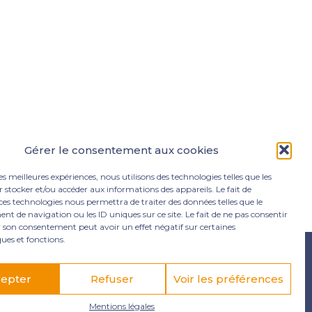
Gérer le consentement aux cookies
les meilleures expériences, nous utilisons des technologies telles que les
 stocker et/ou accéder aux informations des appareils. Le fait de
ces technologies nous permettra de traiter des données telles que le
 de navigation ou les ID uniques sur ce site. Le fait de ne pas consentir
r son consentement peut avoir un effet négatif sur certaines
ques et fonctions.
e Lamentin
05 96 50 55 00
contact@mgexpertise.fr
epter
Refuser
Voir les préférences
Mentions légales