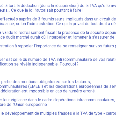
usé, à tort, la déduction (donc la récupération) de la TVA qu’elle a
rs… Ce que la loi l’autorisait pourtant à faire !
effectués auprès de 3 fournisseurs impliqués dans un circuit de 
issance, selon l’administration. Ce qui la privait de tout droit à
 a validé le redressement fiscal : la présence de la société dep
 dudit marché aurait dû l’interpeller et l’amener à s’assurer de l
nistration à rappeler l’importance de se renseigner sur vos futu
ctuer est celle du numéro de TVA intracommunautaire de vos rela
fication se révèle indispensable. Pourquoi ?
partie des mentions obligatoires sur les factures ;
racommunautaires (EMEBI) et les déclarations européennes de se
a déclaration est impossible en cas de numéro erroné.
cer leur vigilance dans le cadre d’opérations intracommunautaires,
bre de l’Union européenne.
e développement de multiples fraudes à la TVA de type « carrou