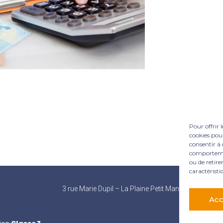
Pour offrir 
cookies pour
consentir à 
comportement
ou de retire
caractéristi
Footer
3 rue Marie Dupil – La Plaine Petit Manoir – 97232 L
Principale
Acc