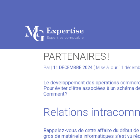
Subheader
Aller
au
RELATIONS INTRACOM
contenu
PARTENAIRES !
Par
|
11 DÉCEMBRE 2024
( Mise à jour 11 décem
Le développement des opérations commercia
Pour éviter d’être associées à un schéma de 
Comment ?
Relations intracomm
Rappelez-vous de cette affaire du début de l
gros de matériels informatiques s’est vu ré