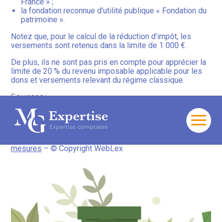
France » ;
la fondation reconnue d’utilité publique « Fondation du
patrimoine ».
Notez que, pour le calcul de la réduction d’impôt, les
versements sont retenus dans la limite de 1 000 €.
De plus, ils ne sont pas pris en compte pour apprécier la
limite de 20 % du revenu imposable applicable pour les
dons et versements relevant du régime classique.
Sources :
Loi de finances pour 2026 du 19 février 2026, no
2026-103 (articles 28 et 30)
Aller
au
Réduction d’impôt pour don : tour d’horizon des nouvelles
contenu
mesures
– © Copyright WebLex