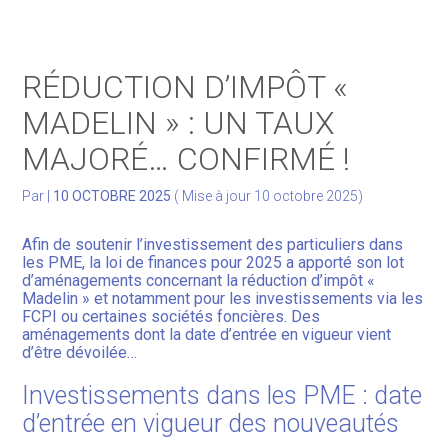
Gérer votre quotidien
RÉDUCTION D’IMPÔT «
Développer votre activité
MADELIN » : UN TAUX
MAJORÉ… CONFIRMÉ !
Gérer votre patrimoine
Par
|
10 OCTOBRE 2025
( Mise à jour 10 octobre 2025)
Facturation Électronique
Afin de soutenir l’investissement des particuliers dans
les PME, la loi de finances pour 2025 a apporté son lot
d’aménagements concernant la réduction d’impôt «
Madelin » et notamment pour les investissements via les
FCPI ou certaines sociétés foncières. Des
aménagements dont la date d’entrée en vigueur vient
d’être dévoilée…
Investissements dans les PME : date
d’entrée en vigueur des nouveautés