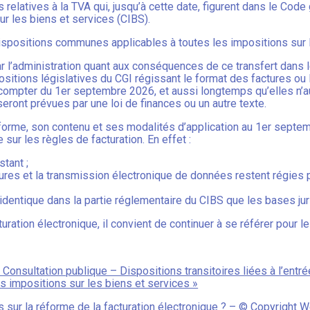
relatives à la TVA qui, jusqu’à cette date, figurent dans le Code
r les biens et services (CIBS).
positions communes applicables à toutes les impositions sur l
 l’administration quant aux conséquences de ce transfert dans le
ispositions législatives du CGI régissant le format des factures 
 compter du 1er septembre 2026, et aussi longtemps qu’elles n’a
ront prévues par une loi de finances ou un autre texte.
forme, son contenu et ses modalités d’application au 1er septemb
 sur les règles de facturation. En effet :
stant ;
tures et la transmission électronique de données restent régies 
 l’identique dans la partie réglementaire du CIBS que les bases j
ration électronique, il convient de continuer à se référer pour 
 Consultation publique – Dispositions transitoires liées à l’entré
es impositions sur les biens et services »
sur la réforme de la facturation électronique ?
– © Copyright 