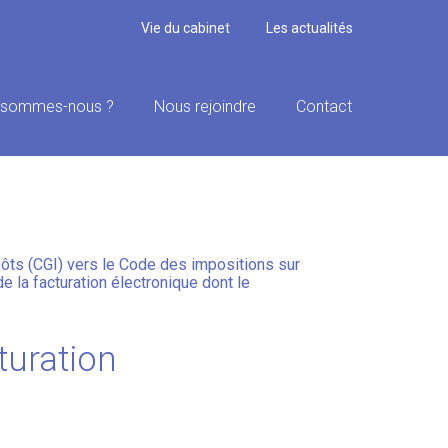
Vie du cabinet
Les actualités
 sommes-nous ?
Nous rejoindre
Contact
SUR LA RÉFORME DE
ôts (CGI) vers le Code des impositions sur
e la facturation électronique dont le
turation