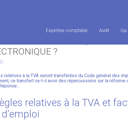
Principal
Expertise comptable
Audit
Qui
 LA TVA : DES CONSÉQUENCES 
ECTRONIQUE ?
6)
s relatives à la TVA seront transférées du Code général des imp
nt, ce transfert va-t-il avoir des répercussions sur la réforme d
 Réponse…
ègles relatives à la TVA et fac
 d’emploi