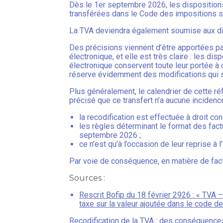
Dès le 1er septembre 2026, les dispositions 
transférées dans le Code des impositions su
La TVA deviendra également soumise aux dis
Des précisions viennent d’être apportées par
électronique, et elle est très claire : les d
électronique conservent toute leur portée à
réserve évidemment des modifications qui se
Plus généralement, le calendrier de cette ré
précisé que ce transfert n’a aucune incidence
la recodification est effectuée à droit con
les règles déterminant le format des fac
septembre 2026 ;
ce n’est qu’à l’occasion de leur reprise à
Par voie de conséquence, en matière de factu
Sources :
Rescrit Bofip du 18 février 2926 : « TVA –
taxe sur la valeur ajoutée dans le code d
Recodification de la TVA : des conséquences 