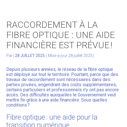
Gérer votre quotidien
RACCORDEMENT À LA
Développer votre activité
FIBRE OPTIQUE : UNE AIDE
FINANCIÈRE EST PRÉVUE !
Gérer votre patrimoine
Par
|
28 JUILLET 2025
( Mise à jour 28 juillet 2025)
Facturation Électronique
Depuis plusieurs années, le réseau de la fibre optique
est déployé sur tout le territoire. Pourtant, parce que des
travaux de raccordement sont nécessaires dans des
parties privées, engendrant des coûts supplémentaires,
certains particuliers et professionnels n’y ont pas encore
accès. Des difficultés auxquelles le Gouvernement veut
mettre fin grâce à une aide financière. Sous quelles
conditions ?
Fibre optique : une aide pour la
transition numérique