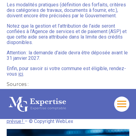
Les modalités pratiques (définition des forfaits, critères
des catégories de travaux, documents à fournir, etc.),
doivent encore être précisées par le Gouvernement.
Notez que la gestion et l’attribution de l’aide seront
confiées à l’Agence de services et de paiement (ASP) et
que cette aide sera attribuée dans la limite des crédits
disponibles.
Attention : la demande d’aide devra être déposée avant le
31 janvier 2027.
Enfin, pour savoir si votre commune est éligible, rendez-
vous
ici
.
Sources :
Décret no 2025-674 du 18 juillet 2025 instituant une
aide à la réalisation des travaux en domaine privé pour
le raccordement à un réseau en fibre optique
Aller
au
Raccordement à la fibre optique : une aide financière est
contenu
prévue !
– © Copyright WebLex