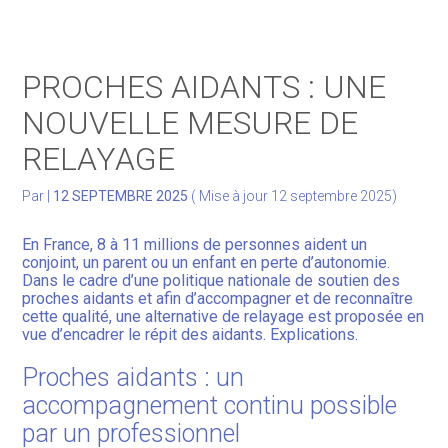
Gérer votre quotidien
PROCHES AIDANTS : UNE
Développer votre activité
NOUVELLE MESURE DE
RELAYAGE
Gérer votre patrimoine
Par
|
12 SEPTEMBRE 2025
( Mise à jour 12 septembre 2025)
Facturation Électronique
En France, 8 à 11 millions de personnes aident un
conjoint, un parent ou un enfant en perte d’autonomie.
Dans le cadre d’une politique nationale de soutien des
proches aidants et afin d’accompagner et de reconnaître
cette qualité, une alternative de relayage est proposée en
vue d’encadrer le répit des aidants. Explications.
Proches aidants : un
accompagnement continu possible
par un professionnel