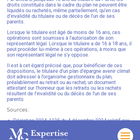
droits constitués dans le cadre du plan ne peuvent être
liquidés ou rachetés, même partiellement, qu’en cas
d’invalidité du titulaire ou de décès de l’un de ses
parents.
Lorsque le titulaire est âgé de moins de 16 ans, ces
opérations sont soumises à l’autorisation de son
représentant légal. Lorsque le titulaire a de 16 à 18 ans, il
peut procéder lui-même à ces opérations, à moins que
son représentant légal ne s’y oppose.
Il est à cet égard précisé que, pour bénéficier de ces
dispositions, le titulaire d’un plan d’épargne avenir climat
doit adresser à l’organisme gestionnaire du plan,
préalablement au retrait ou au rachat, un document
attestant sur l’honneur que les retraits ou les rachats
résultent de l’invalidité ou du décès de l’un de ses
parents.
Sources :
Décret no 2024-1125 du 4 décembre 2024 relatif aux
obligations déclaratives des titulaires et des
organismes gestionnaires du plan d’épargne avenir
climat
Aller