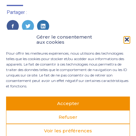
Partager :
FaceBook
Twitter
LinkedIn
Gérer le consentement
aux cookies
Pour offrir les meilleures expériences, nous utilisons des technologies
telles que les cookies pour stocker et/ou accéder aux informations des
appareils. Le fait de consentir à ces technologies nous permettra de
traiter des données telles que le comportement de navigation ou les ID
uniques sur ce site. Le fait de ne pas consentir ou de retirer son
consentement peut avoir un effet négatif sur certaines caractéristiques
et fonctions.
Footer
3 rue Marie Dupil – La Plaine Petit Manoir – 97232 Le
Principale
Lamentin
Accepter
05 96 50 55 00
contact@mgexpertise.fr
Refuser
Voir les préférences
Footer
MENTIONS LÉGALES