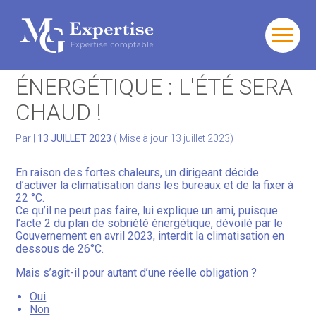
Gérer votre quotidien
Aller
au
PLAN DE SOBRIÉTÉ
contenu
Développer votre activité
ÉNERGÉTIQUE : L'ÉTÉ SERA
CHAUD !
Gérer votre patrimoine
Par
|
13 JUILLET 2023
( Mise à jour 13 juillet 2023)
Facturation Électronique
En raison des fortes chaleurs, un dirigeant décide
d’activer la climatisation dans les bureaux et de la fixer à
22 °C.
Ce qu’il ne peut pas faire, lui explique un ami, puisque
l’acte 2 du plan de sobriété énergétique, dévoilé par le
Gouvernement en avril 2023, interdit la climatisation en
dessous de 26°C.
Mais s’agit-il pour autant d’une réelle obligation ?
Oui
Non