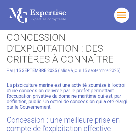
Gérer votre quotidien
Aller
au
PISCICULTURE MARINE ET
contenu
Développer votre activité
CONCESSION
D’EXPLOITATION : DES
Gérer votre patrimoine
CRITÈRES À CONNAÎTRE
Facturation Électronique
Par
|
15 SEPTEMBRE 2025
( Mise à jour 15 septembre 2025)
La pisciculture marine est une activité soumise à l’octroi
d’une concession délivrée par le préfet permettant
l’occupation privative du domaine maritime qui est, par
définition, public. Un octroi de concession qui a été élargi
par le Gouvernement…
Concession : une meilleure prise en
compte de l’exploitation effective