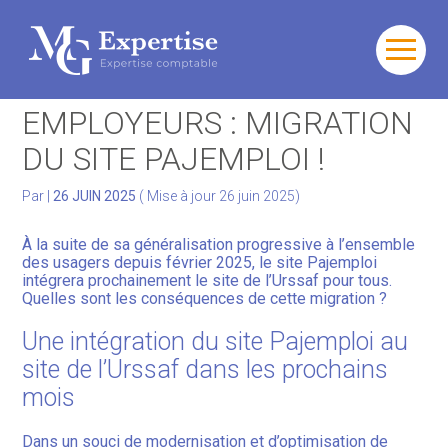
Gérer votre quotidien
Aller
au
PARTICULIERS
contenu
Développer votre activité
EMPLOYEURS : MIGRATION
DU SITE PAJEMPLOI !
Gérer votre patrimoine
Par
|
26 JUIN 2025
( Mise à jour 26 juin 2025)
Facturation Électronique
À la suite de sa généralisation progressive à l’ensemble
des usagers depuis février 2025, le site Pajemploi
intégrera prochainement le site de l’Urssaf pour tous.
Quelles sont les conséquences de cette migration ?
Une intégration du site Pajemploi au
site de l’Urssaf dans les prochains
mois
Dans un souci de modernisation et d’optimisation de