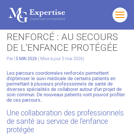
Gérer votre quotidien
Aller
au
PARCOURS COORDONNÉ
contenu
Développer votre activité
RENFORCÉ : AU SECOURS
DE L’ENFANCE PROTÉGÉE
Gérer votre patrimoine
Par
|
5 MAI 2026
( Mise à jour 5 mai 2026)
Facturation Électronique
Les parcours coordonnées renforcés permettent
d’optimiser le suivi médicale de certains patients en
permettant à plusieurs professionnels de santé de
diverses spécialités de collaborer autour d’un projet de
soin commun. De nouveaux patients vont pouvoir profiter
de ces parcours…
Une collaboration des professionnels
de santé au service de l’enfance
protégée