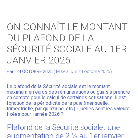
Gérer votre quotidien
ON CONNAÎT LE MONTANT
Développer votre activité
DU PLAFOND DE LA
SÉCURITÉ SOCIALE AU 1ER
Gérer votre patrimoine
JANVIER 2026 !
Facturation Électronique
Par
|
24 OCTOBRE 2025
( Mise à jour 24 octobre 2025)
Le plafond de la Sécurité sociale est le montant
maximum en euros des rémunérations ou gains à prendre
en compte pour le calcul de certaines cotisations. Il est
fonction de la périodicité de la paie (mensuelle,
trimestrielle, par quinzaine, etc.). Quelles sont les valeurs
fixées pour l’année 2026 ?
Plafond de la Sécurité sociale : une
augmentation de 2 % au 1er janvier