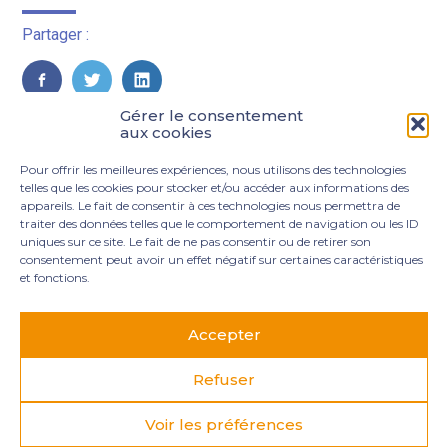
Partager :
FaceBook
Twitter
LinkedIn
Gérer le consentement
aux cookies
Pour offrir les meilleures expériences, nous utilisons des technologies
telles que les cookies pour stocker et/ou accéder aux informations des
appareils. Le fait de consentir à ces technologies nous permettra de
traiter des données telles que le comportement de navigation ou les ID
uniques sur ce site. Le fait de ne pas consentir ou de retirer son
consentement peut avoir un effet négatif sur certaines caractéristiques
et fonctions.
Footer
3 rue Marie Dupil – La Plaine Petit Manoir – 97232 Le
Principale
Lamentin
Accepter
05 96 50 55 00
contact@mgexpertise.fr
Refuser
Voir les préférences
Footer
MENTIONS LÉGALES