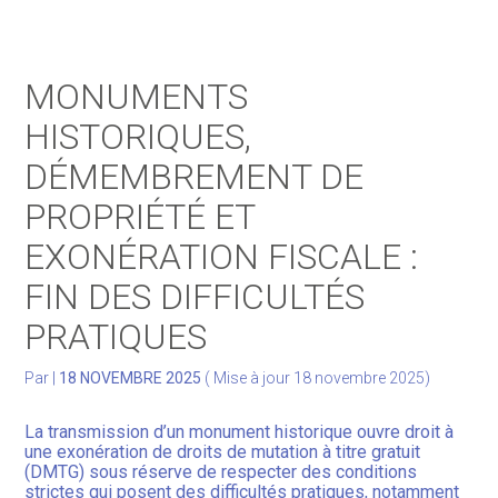
Gérer votre quotidien
MONUMENTS
Développer votre activité
HISTORIQUES,
DÉMEMBREMENT DE
Gérer votre patrimoine
PROPRIÉTÉ ET
Facturation Électronique
EXONÉRATION FISCALE :
FIN DES DIFFICULTÉS
PRATIQUES
Par
|
18 NOVEMBRE 2025
( Mise à jour 18 novembre 2025)
La transmission d’un monument historique ouvre droit à
une exonération de droits de mutation à titre gratuit
(DMTG) sous réserve de respecter des conditions
strictes qui posent des difficultés pratiques, notamment