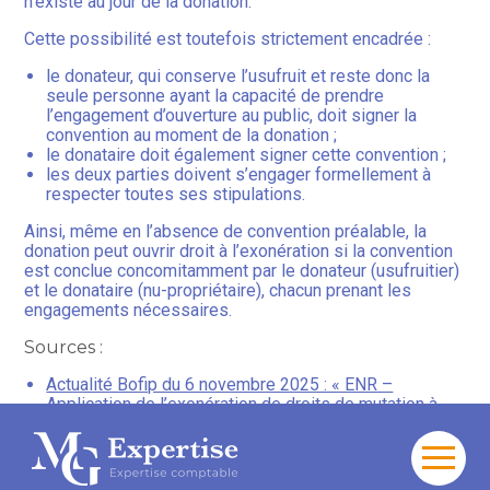
n’existe au jour de la donation.
Cette possibilité est toutefois strictement encadrée :
le donateur, qui conserve l’usufruit et reste donc la
seule personne ayant la capacité de prendre
l’engagement d’ouverture au public, doit signer la
convention au moment de la donation ;
le donataire doit également signer cette convention ;
les deux parties doivent s’engager formellement à
respecter toutes ses stipulations.
Ainsi, même en l’absence de convention préalable, la
donation peut ouvrir droit à l’exonération si la convention
est conclue concomitamment par le donateur (usufruitier)
et le donataire (nu-propriétaire), chacun prenant les
engagements nécessaires.
Sources :
Actualité Bofip du 6 novembre 2025 : « ENR –
Application de l’exonération de droits de mutation à
titre gratuit, prévue à l’article 795 A du CGI, aux
transmissions de droits démembrés »
Aller
Monuments historiques, démembrement de propriété et
au