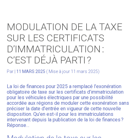
Gérer votre quotidien
MODULATION DE LA TAXE
Développer votre activité
SUR LES CERTIFICATS
D’IMMATRICULATION :
Gérer votre patrimoine
C’EST DÉJÀ PARTI ?
Facturation Électronique
Par
|
11 MARS 2025
( Mise à jour 11 mars 2025)
La loi de finances pour 2025 a remplacé l’exonération
obligatoire de taxe sur les certificats d’immatriculation
pour les véhicules électriques par une possibilité
accordée aux régions de moduler cette exonération sans
préciser la date d’entrée en vigueur de cette nouvelle
disposition. Qu’en est-il pour les immatriculations
intervenant depuis la publication de la loi de finances ?
Réponse…