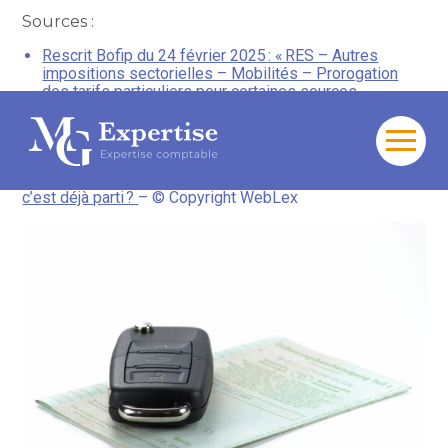
Sources :
Rescrit Bofip du 24 février 2025 : « RES – Autres
impositions sectorielles – Mobilités – Prorogation
des tarifs particuliers pour certaines sources
d’énergie de la taxe régionale sur l’immatriculation des
véhicules suite à l’adoption de la loi de finances pour
2025 »
Aller
au
Modulation de la taxe sur les certificats d’immatriculation :
contenu
c’est déjà parti ?
– © Copyright WebLex