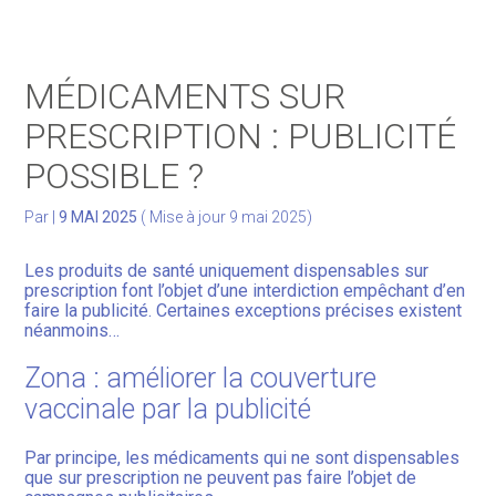
Gérer votre quotidien
MÉDICAMENTS SUR
Développer votre activité
PRESCRIPTION : PUBLICITÉ
POSSIBLE ?
Gérer votre patrimoine
Par
|
9 MAI 2025
( Mise à jour 9 mai 2025)
Facturation Électronique
Les produits de santé uniquement dispensables sur
prescription font l’objet d’une interdiction empêchant d’en
faire la publicité. Certaines exceptions précises existent
néanmoins…
Zona : améliorer la couverture
vaccinale par la publicité
Par principe, les médicaments qui ne sont dispensables
que sur prescription ne peuvent pas faire l’objet de