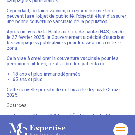
campagnes publicitaires.
Cependant, certains vaccins, recensés sur
une liste
,
peuvent faire l’objet de publicité, l’objectif étant d’assurer
une bonne couverture vaccinale de la population.
Après un avis de la Haute autorité de santé (HAS) rendu
le 27 février 2025, le Gouvernement a décidé d’autoriser
les campagnes publicitaires pour les vaccins contre le
zona.
Cela vise à améliorer la couverture vaccinale pour les
personnes ciblées, c’est-à-dire les patients de :
18 ans et plus immunodéprimés ;
65 ans et plus.
Cette nouvelle possibilité est ouverte depuis le 3 mai
2025.
Sources :
Arrêté du 15 avril 2025 modifiant l’arrêté du 28
septembre 2012 fixant la liste des vaccins
mentionnée à l’article L. 5122-6 du code de la santé
publique
Aller