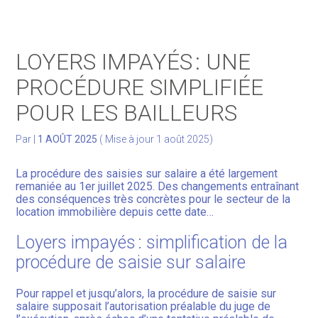
Gérer votre quotidien
LOYERS IMPAYÉS : UNE
Développer votre activité
PROCÉDURE SIMPLIFIÉE
POUR LES BAILLEURS
Gérer votre patrimoine
Par
|
1 AOÛT 2025
( Mise à jour 1 août 2025)
Facturation Électronique
La procédure des saisies sur salaire a été largement
remaniée au 1er juillet 2025. Des changements entraînant
des conséquences très concrètes pour le secteur de la
location immobilière depuis cette date…
Loyers impayés : simplification de la
procédure de saisie sur salaire
Pour rappel et jusqu’alors, la procédure de saisie sur
salaire supposait l’autorisation préalable du juge de