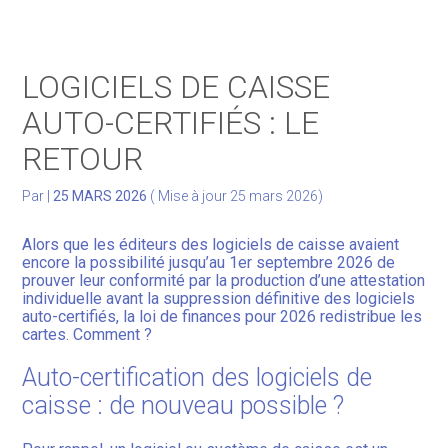
Gérer votre quotidien
LOGICIELS DE CAISSE
Développer votre activité
AUTO-CERTIFIÉS : LE
RETOUR
Gérer votre patrimoine
Par
|
25 MARS 2026
( Mise à jour 25 mars 2026)
Facturation Électronique
Alors que les éditeurs des logiciels de caisse avaient
encore la possibilité jusqu’au 1er septembre 2026 de
prouver leur conformité par la production d’une attestation
individuelle avant la suppression définitive des logiciels
auto-certifiés, la loi de finances pour 2026 redistribue les
cartes. Comment ?
Auto-certification des logiciels de
caisse : de nouveau possible ?