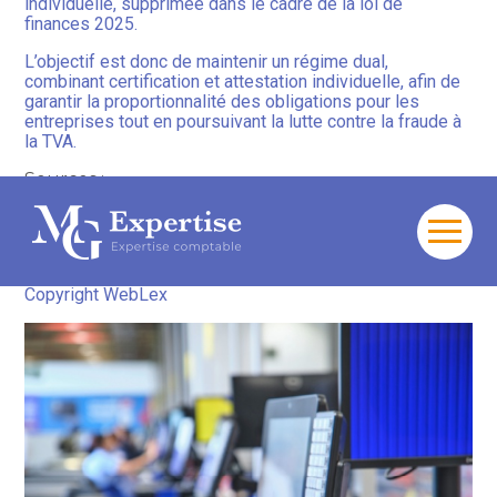
individuelle, supprimée dans le cadre de la loi de
finances 2025.
L’objectif est donc de maintenir un régime dual,
combinant certification et attestation individuelle, afin de
garantir la proportionnalité des obligations pour les
entreprises tout en poursuivant la lutte contre la fraude à
la TVA.
Sources :
Loi de finances pour 2026 du 19 février 2026, no
2026-103 (article 125)
Aller
au
Logiciels de caisse auto-certifiés : le retour
– ©
contenu
Copyright WebLex