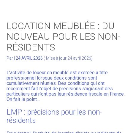
Gérer votre quotidien
LOCATION MEUBLÉE : DU
Développer votre activité
NOUVEAU POUR LES NON-
RÉSIDENTS
Gérer votre patrimoine
Par
|
24 AVRIL 2026
( Mise à jour 24 avril 2026)
Facturation Électronique
L’activité de loueur en meublé est exercée à titre
professionnel lorsque deux conditions sont
cumulativement réunies. Des conditions qui ont
récemment fait l’objet de précisions s’agissant des
particuliers qui n’ont pas leur résidence fiscale en France.
On fait le point…
LMP : précisions pour les non-
résidents