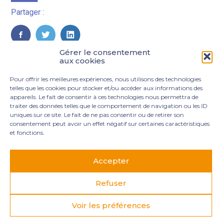
Partager :
FaceBook
Twitter
LinkedIn
Gérer le consentement
aux cookies
Pour offrir les meilleures expériences, nous utilisons des technologies
telles que les cookies pour stocker et/ou accéder aux informations des
appareils. Le fait de consentir à ces technologies nous permettra de
traiter des données telles que le comportement de navigation ou les ID
uniques sur ce site. Le fait de ne pas consentir ou de retirer son
consentement peut avoir un effet négatif sur certaines caractéristiques
et fonctions.
Footer
3 rue Marie Dupil – La Plaine Petit Manoir – 97232 Le
Principale
Lamentin
Accepter
05 96 50 55 00
contact@mgexpertise.fr
Refuser
Voir les préférences
Footer
MENTIONS LÉGALES
PLAN DU SITE