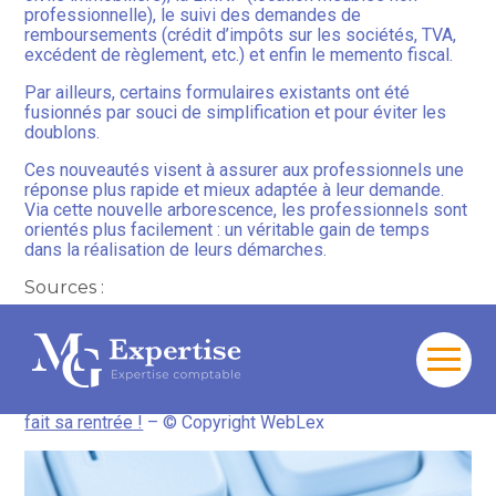
professionnelle), le suivi des demandes de
remboursements (crédit d’impôts sur les sociétés, TVA,
excédent de règlement, etc.) et enfin le memento fiscal.
Par ailleurs, certains formulaires existants ont été
fusionnés par souci de simplification et pour éviter les
doublons.
Ces nouveautés visent à assurer aux professionnels une
réponse plus rapide et mieux adaptée à leur demande.
Via cette nouvelle arborescence, les professionnels sont
orientés plus facilement : un véritable gain de temps
dans la réalisation de leurs démarches.
Sources :
Actualité impots.gouv.fr du 25 septembre 2025 : « La
messagerie sécurisée devient plus simple pour les
professionnels »
Aller
au
La messagerie professionnelle sécurisée des impôts
contenu
fait sa rentrée !
– © Copyright WebLex