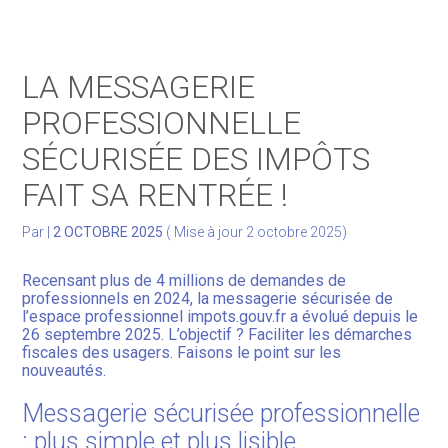
Gérer votre quotidien
LA MESSAGERIE
Développer votre activité
PROFESSIONNELLE
SÉCURISÉE DES IMPÔTS
Gérer votre patrimoine
FAIT SA RENTRÉE !
Facturation Électronique
Par
|
2 OCTOBRE 2025
( Mise à jour 2 octobre 2025)
Recensant plus de 4 millions de demandes de
professionnels en 2024, la messagerie sécurisée de
l’espace professionnel impots.gouv.fr a évolué depuis le
26 septembre 2025. L’objectif ? Faciliter les démarches
fiscales des usagers. Faisons le point sur les
nouveautés.
Messagerie sécurisée professionnelle
: plus simple et plus lisible