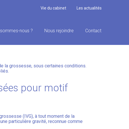
Vie du cabinet
Les actualités
 sommes-nous ?
Nous rejoindre
Contact
S SONT PUBLIÉS
de la grossesse, sous certaines conditions.
liés.
isées pour motif
e grossesse (IVG), à tout moment de la
 d’une particulière gravité, reconnue comme