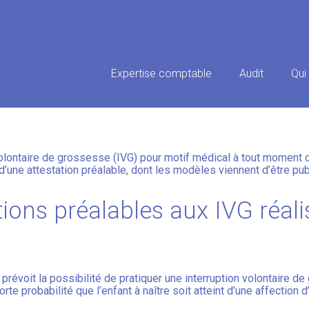
Principal
Expertise comptable
Audit
Qui
DES ATTESTATIONS PRÉALABLE
)
 volontaire de grossesse (IVG) pour motif médical à tout moment 
d’une attestation préalable, dont les modèles viennent d’être pub
tions préalables aux IVG réal
révoit la possibilité de pratiquer une interruption volontaire d
te probabilité que l’enfant à naître soit atteint d’une affection