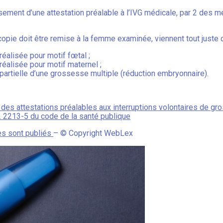
issement d’une attestation préalable à l’IVG médicale, par 2 des
pie doit être remise à la femme examinée, viennent tout juste d’
réalisée pour motif fœtal ;
réalisée pour motif maternel ;
partielle d’une grossesse multiple (réduction embryonnaire).
s des attestations préalables aux interruptions volontaires de g
. 2213-5 du code de la santé publique
es sont publiés
– © Copyright WebLex