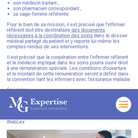
son médecin traitant ;
son pharmacien correspondant ;
sa sage-femme référente.
Pour le bien de sa mission, il est précisé que l’infirmier
référent doit être destinataire
des documents
nécessaires à la coordination des soins
dans le dossier
médical partagé du patient et y reporte lui-même les
comptes-rendus de ses interventions.
Il est précisé que la coopération entre l’infirmier référent
et le médecin impliqué dans les soins pourra ouvrir droit
à une rémunération spéciale. Les conditions d’ouverture
et le montant de cette rémunération seront à définir dans
la convention liant les infirmiers avec l’assurance maladie.
Sources :
Décret no 2026-396 du 22 mai 2026 relatif aux
missions d’un infirmier référent
Aller
au
Infirmier référent : un retour attendu !
– © Copyright
contenu
WebLex