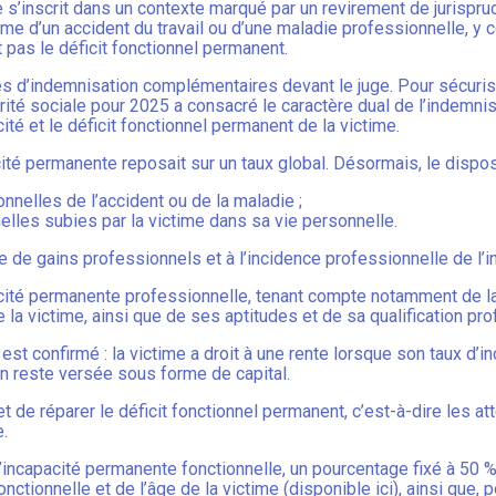
e s’inscrit dans un contexte marqué par un revirement de jurisprud
time d’un accident du travail ou d’une maladie professionnelle, y
 pas le déficit fonctionnel permanent.
es d’indemnisation complémentaires devant le juge. Pour sécurise
rité sociale pour 2025 a consacré le caractère dual de l’indemnis
é et le déficit fonctionnel permanent de la victime.
cité permanente reposait sur un taux global. Désormais, le dispos
nelles de l’accident ou de la maladie ;
lles subies par la victime dans sa vie personnelle.
e de gains professionnels et à l’incidence professionnelle de l’i
acité permanente professionnelle, tenant compte notamment de la na
 la victime, ainsi que de ses aptitudes et de sa qualification pro
e est confirmé : la victime a droit à une rente lorsque son taux d
on reste versée sous forme de capital.
jet de réparer le déficit fonctionnel permanent, c’est-à-dire les a
e.
’incapacité permanente fonctionnelle, un pourcentage fixé à 50 %
onctionnelle et de l’âge de la victime (
disponible ici
), ainsi que, 