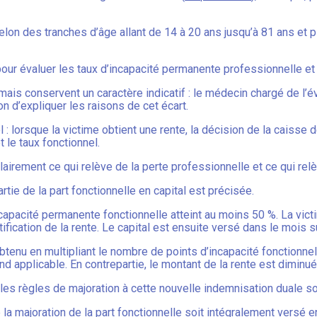
ie selon des tranches d’âge allant de 14 à 20 ans jusqu’à 81 ans et 
pour évaluer les taux d’incapacité permanente professionnelle et
is conservent un caractère indicatif : le médecin chargé de l’éval
tion d’expliquer les raisons de cet écart.
l : lorsque la victime obtient une rente, la décision de la caisse 
t le taux fonctionnel.
 clairement ce qui relève de la perte professionnelle et ce qui rel
artie de la part fonctionnelle en capital est précisée.
ncapacité permanente fonctionnelle atteint au moins 50 %. La vict
fication de la rente. Le capital est ensuite versé dans le mois su
enu en multipliant le nombre de points d’incapacité fonctionnelle
d applicable. En contrepartie, le montant de la rente est diminué
 les règles de majoration à cette nouvelle indemnisation duale s
a majoration de la part fonctionnelle soit intégralement versé e