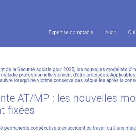
Principal
Expertise comptable
Audit
Qui
ENTE PROFESSIONNELLE : LES
nt de la Sécurité sociale pour 2025, les nouvelles modalités d’
ne maladie professionnelle viennent d’être précisées. Applicabl
à suivre lorsqu’une victime conserve des séquelles après la conso
te AT/MP : les nouvelles mo
t fixées
té permanente consécutive à un accident du travail ou à une mala