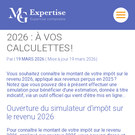
Gérer votre quotidien
Aller
au
IMPÔT SUR LE REVENU
contenu
Développer votre activité
2026 : À VOS
CALCULETTES !
Gérer votre patrimoine
Par
|
19 MARS 2026
( Mise à jour 19 mars 2026)
Facturation Électronique
Vous souhaitez connaître le montant de votre impôt sur le
revenu 2026, appliqué aux revenus perçus en 2025 ?
Notez que vous pouvez dès à présent effectuer une
simulation pour bénéficier d’une estimation, donnée à titre
indicatif, via un outil officiel qui vient d’être mis en ligne…
Ouverture du simulateur d’impôt sur
le revenu 2026
Pour connaître le montant de votre impôt sur le revenu